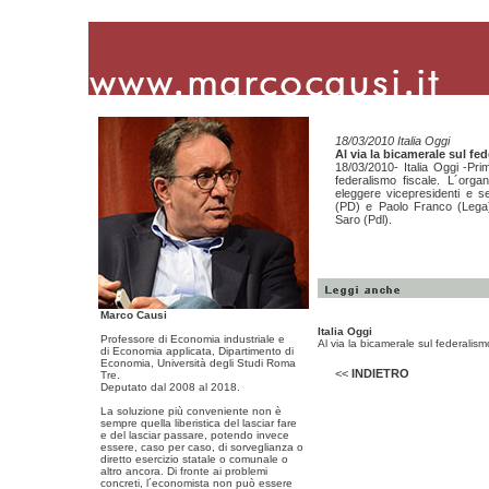
18/03/2010 Italia Oggi
Al via la bicamerale sul fe
18/03/2010- Italia Oggi -Pri
federalismo fiscale. L´orga
eleggere vicepresidenti e s
(PD) e Paolo Franco (Lega)
Saro (Pdl).
Marco Causi
Italia Oggi
Professore di Economia industriale e
Al via la bicamerale sul federalism
di Economia applicata, Dipartimento di
Economia, Università degli Studi Roma
<<
INDIETRO
Tre.
Deputato dal 2008 al 2018.
La soluzione più conveniente non è
sempre quella liberistica del lasciar fare
e del lasciar passare, potendo invece
essere, caso per caso, di sorveglianza o
diretto esercizio statale o comunale o
altro ancora. Di fronte ai problemi
concreti, l´economista non può essere