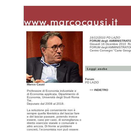
16/12/2010 PD LAZIO
FORUM degli AMMINISTRATO
Giovedì 16 Dicembre 2010 Roma
FORUM degli AMMINISTRATOR
Centro Convegni "Carte Geogr
Forum
PD LAZIO
Marco Causi
<<
INDIETRO
Professore di Economia industriale e
di Economia applicata, Dipartimento di
Economia, Università degli Studi Roma
Tre.
Deputato dal 2008 al 2018.
La soluzione più conveniente non è
sempre quella liberistica del lasciar fare
e del lasciar passare, potendo invece
essere, caso per caso, di sorveglianza o
diretto esercizio statale o comunale o
altro ancora. Di fronte ai problemi
concreti, l´economista non può essere