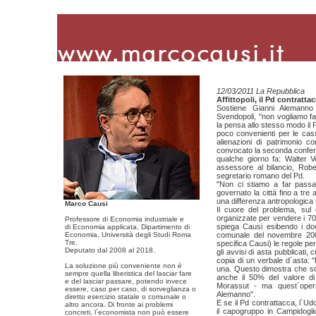
12/03/2011 La Repubblica
Affittopoli, il Pd contratta
Sostiene Gianni Alemanno c
Svendopoli, "non vogliamo fa
la pensa allo stesso modo il P
poco convenienti per le cass
alienazioni di patrimonio c
convocato la seconda confere
qualche giorno fa: Walter V
assessore al bilancio, Robe
segretario romano del Pd.
"Non ci stiamo a far passar
governato la città fino a tre 
una differenza antropologica 
Marco Causi
Il cuore del problema, sul 
organizzate per vendere i 70
Professore di Economia industriale e
spiega Causi esibendo i docu
di Economia applicata, Dipartimento di
Economia, Università degli Studi Roma
comunale del novembre 2004
Tre.
specifica Causi) le regole per
Deputato dal 2008 al 2018.
gli avvisi di asta pubblicati, 
copia di un verbale d´asta: 
La soluzione più conveniente non è
una. Questo dimostra che son
sempre quella liberistica del lasciar fare
anche il 50% del valore di
e del lasciar passare, potendo invece
Morassut - ma quest´operaz
essere, caso per caso, di sorveglianza o
Alemanno".
diretto esercizio statale o comunale o
E se il Pd contrattacca, l´U
altro ancora. Di fronte ai problemi
il capogruppo in Campidoglio
concreti, l´economista non può essere