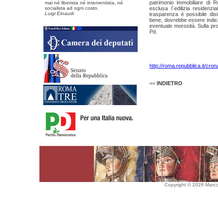
patrimonio immobiliare di Ro
mai né liberista né interventista, né
socialista ad ogni costo.
esclusa l´edilizia residen
Luigi Einaudi
trasparenza è possibile disi
bene, dovrebbe essere indicato
eventuale morosità. Sulla pro
Pd.
Copyright © 2008 Mario Causi
http://roma.repubblica.it/cro
<<
INDIETRO
Copyright © 2026 Marco