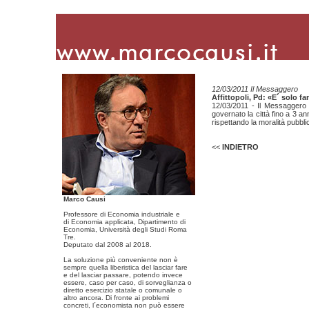
12/03/2011 Il Messaggero
Affittopoli, Pd: «E´ solo fa
12/03/2011 - Il Messaggero 
governato la città fino a 3 ann
rispettando la moralità pubbli
<<
INDIETRO
Marco Causi
Professore di Economia industriale e
di Economia applicata, Dipartimento di
Economia, Università degli Studi Roma
Tre.
Deputato dal 2008 al 2018.
La soluzione più conveniente non è
sempre quella liberistica del lasciar fare
e del lasciar passare, potendo invece
essere, caso per caso, di sorveglianza o
diretto esercizio statale o comunale o
altro ancora. Di fronte ai problemi
concreti, l´economista non può essere