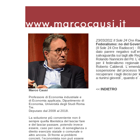
23/03/2011 Il Sole 24 Ore Ra
Federalismo: no del Gover
(Il Sole 24 Ore Radiocor) - 
dato parere negativo sull´
salvaguardia sui tagli alle Re
Rolando Nannicini del Pd. L´e
per il federalismo regional
Roberto Calderoli. L´emenda
sospensione del processo fed
recuperare i tagli decisi pe
a riunirsi giovedi´, quando e´ a
<<
INDIETRO
Marco Causi
Professore di Economia industriale e
di Economia applicata, Dipartimento di
Economia, Università degli Studi Roma
Tre.
Deputato dal 2008 al 2018.
La soluzione più conveniente non è
sempre quella liberistica del lasciar fare
e del lasciar passare, potendo invece
essere, caso per caso, di sorveglianza o
diretto esercizio statale o comunale o
altro ancora. Di fronte ai problemi
concreti, l´economista non può essere