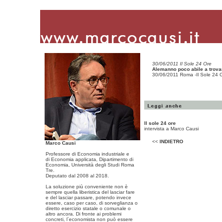
30/06/2011 Il Sole 24 Ore
Alemanno poco abile a trova
30/06/2011 Roma -Il Sole 24 O
Il sole 24 ore
intervista a Marco Causi
<<
INDIETRO
Marco Causi
Professore di Economia industriale e
di Economia applicata, Dipartimento di
Economia, Università degli Studi Roma
Tre.
Deputato dal 2008 al 2018.
La soluzione più conveniente non è
sempre quella liberistica del lasciar fare
e del lasciar passare, potendo invece
essere, caso per caso, di sorveglianza o
diretto esercizio statale o comunale o
altro ancora. Di fronte ai problemi
concreti, l´economista non può essere