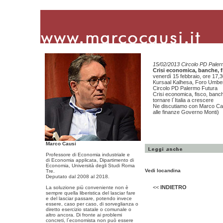
15/02/2013 Circolo PD Paler
Crisi economica, banche, fi
venerdì 15 febbraio, ore 17,
Kursaal Kalhesa, Foro Umber
Circolo PD Palermo Futura
Crisi economica, fisco, banche
tornare l´Italia a crescere
Ne discutiamo con Marco Caus
alle finanze Governo Monti)
Marco Causi
Professore di Economia industriale e
di Economia applicata, Dipartimento di
Economia, Università degli Studi Roma
Vedi locandina
Tre.
Deputato dal 2008 al 2018.
<<
INDIETRO
La soluzione più conveniente non è
sempre quella liberistica del lasciar fare
e del lasciar passare, potendo invece
essere, caso per caso, di sorveglianza o
diretto esercizio statale o comunale o
altro ancora. Di fronte ai problemi
concreti, l´economista non può essere