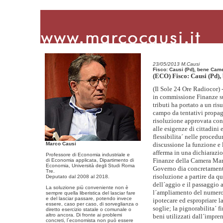
23/05/2013 M.Causi
Fisco: Causi (Pd), bene Cam
(ECO) Fisco: Causi (Pd),
(Il Sole 24 Ore Radiocor) 
in commissione Finanze sul
tributi ha portato a un ris
campo da tentativi propagan
risoluzione approvata cons
alle esigenze di cittadini
flessibilita´ nelle procedu
Marco Causi
discussione la funzione e l
afferma in una dichiarazi
Professore di Economia industriale e
Finanze della Camera Marc
di Economia applicata, Dipartimento di
Economia, Università degli Studi Roma
Governo dia concretamente 
Tre.
risoluzione a partire da qu
Deputato dal 2008 al 2018.
dell´aggio e il passaggio a
La soluzione più conveniente non è
l´ampliamento del numero m
sempre quella liberistica del lasciar fare
e del lasciar passare, potendo invece
ipotecare ed espropriare l
essere, caso per caso, di sorveglianza o
soglie; la pignorabilita´ 
diretto esercizio statale o comunale o
altro ancora. Di fronte ai problemi
concreti, l´economista non può essere