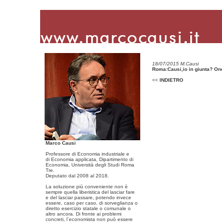
18/07/2015 M.Causi
Roma:Causi,io in giunta? On
<<
INDIETRO
Marco Causi
Professore di Economia industriale e
di Economia applicata, Dipartimento di
Economia, Università degli Studi Roma
Tre.
Deputato dal 2008 al 2018.
La soluzione più conveniente non è
sempre quella liberistica del lasciar fare
e del lasciar passare, potendo invece
essere, caso per caso, di sorveglianza o
diretto esercizio statale o comunale o
altro ancora. Di fronte ai problemi
concreti, l´economista non può essere