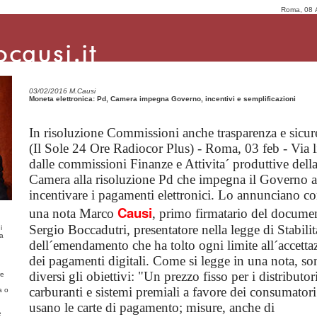
Roma, 08 
03/02/2016 M.Causi
Moneta elettronica: Pd, Camera impegna Governo, incentivi e semplificazioni
In risoluzione Commissioni anche trasparenza e sicur
(Il Sole 24 Ore Radiocor Plus) - Roma, 03 feb - Via l
dalle commissioni Finanze e Attivita´ produttive dell
Camera alla risoluzione Pd che impegna il Governo a
incentivare i pagamenti elettronici. Lo annunciano c
Causi
una nota Marco
, primo firmatario del docume
Sergio Boccadutri, presentatore nella legge di Stabilit
i
ma
dell´emendamento che ha tolto ogni limite all´accetta
dei pagamenti digitali. Come si legge in una nota, so
diversi gli obiettivi: "Un prezzo fisso per i distributor
re
carburanti e sistemi premiali a favore dei consumatori
a o
usano le carte di pagamento; misure, anche di
e