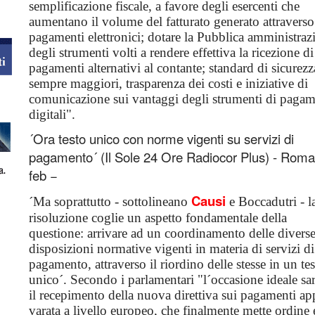
semplificazione fiscale, a favore degli esercenti che
aumentano il volume del fatturato generato attraverso
pagamenti elettronici; dotare la Pubblica amministraz
degli strumenti volti a rendere effettiva la ricezione di
pagamenti alternativi al contante; standard di sicurezz
sempre maggiori, trasparenza dei costi e iniziative di
comunicazione sui vantaggi degli strumenti di paga
digitali".
´Ora testo unico con norme vigenti su servizi di
pagamento´ (Il Sole 24 Ore Radiocor Plus) - Roma
feb −
Causi
´Ma soprattutto - sottolineano
e Boccadutri - l
risoluzione coglie un aspetto fondamentale della
questione: arrivare ad un coordinamento delle divers
disposizioni normative vigenti in materia di servizi di
pagamento, attraverso il riordino delle stesse in un te
unico´. Secondo i parlamentari "l´occasione ideale sa
il recepimento della nuova direttiva sui pagamenti a
varata a livello europeo, che finalmente mette ordine 