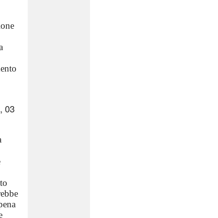
ione
a
mento
, 03
a
e
sto
rebbe
ppena
e