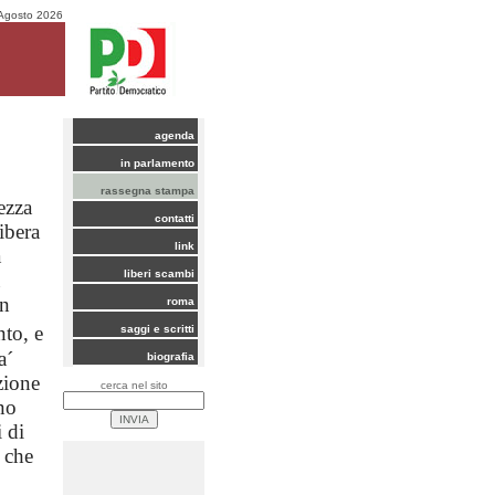
Agosto 2026
agenda
in parlamento
rassegna stampa
ezza
contatti
ibera
link
a
liberi scambi
on
roma
nto, e
saggi e scritti
a´
biografia
zione
cerca nel sito
no
i di
 che