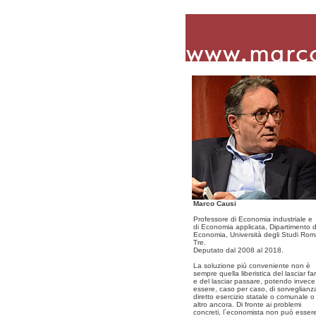
Marco Causi
Professore di Economia industriale e
di Economia applicata, Dipartimento d
Economia, Università degli Studi Ro
Tre.
Deputato dal 2008 al 2018.
La soluzione più conveniente non è
sempre quella liberistica del lasciar fa
e del lasciar passare, potendo invece
essere, caso per caso, di sorveglianz
diretto esercizio statale o comunale o
altro ancora. Di fronte ai problemi
concreti, l´economista non può esser