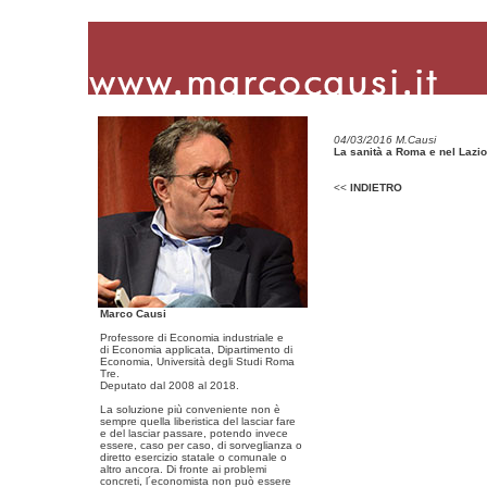
04/03/2016 M.Causi
La sanità a Roma e nel Lazio
<<
INDIETRO
Marco Causi
Professore di Economia industriale e
di Economia applicata, Dipartimento di
Economia, Università degli Studi Roma
Tre.
Deputato dal 2008 al 2018.
La soluzione più conveniente non è
sempre quella liberistica del lasciar fare
e del lasciar passare, potendo invece
essere, caso per caso, di sorveglianza o
diretto esercizio statale o comunale o
altro ancora. Di fronte ai problemi
concreti, l´economista non può essere