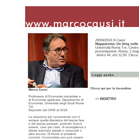
29/04/2016 N.Causi
Mapparoma. Un blog sulle
Università Roma Tre, Centro
presentazione, Roma, 2 maggi
´Amico 44, ore 12,00. Clicca 
Clicca qui per la locandina
Marco Causi
Professore di Economia industriale e
<<
INDIETRO
di Economia applicata, Dipartimento di
Economia, Università degli Studi Roma
Tre.
Deputato dal 2008 al 2018.
La soluzione più conveniente non è
sempre quella liberistica del lasciar fare
e del lasciar passare, potendo invece
essere, caso per caso, di sorveglianza o
diretto esercizio statale o comunale o
altro ancora. Di fronte ai problemi
concreti, l´economista non può essere