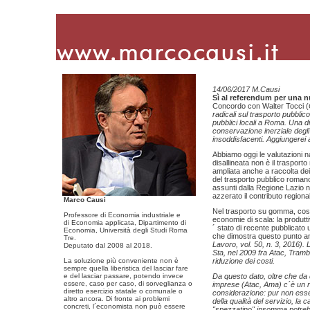
14/06/2017 M.Causi
Sì al referendum per una n
Concordo con Walter Tocci (
radicali sul trasporto pubblic
pubblici locali a Roma. Una di
conservazione inerziale degli 
insoddisfacenti. Aggiungerei al
Abbiamo oggi le valutazioni n
disallineata non è il trasport
ampliata anche a raccolta dei 
del trasporto pubblico romano
assunti dalla Regione Lazio n
azzerato il contributo regional
Marco Causi
Nel trasporto su gomma, così 
Professore di Economia industriale e
economie di scala: la produtt
di Economia applicata, Dipartimento di
´ stato di recente pubblicato 
Economia, Università degli Studi Roma
che dimostra questo punto a
Tre.
Lavoro, vol. 50, n. 3, 2016).
Deputato dal 2008 al 2018.
Sta, nel 2009 fra Atac, Tramb
La soluzione più conveniente non è
riduzione dei costi.
sempre quella liberistica del lasciar fare
e del lasciar passare, potendo invece
Da questo dato, oltre che da
essere, caso per caso, di sorveglianza o
imprese (Atac, Ama) c´è un r
diretto esercizio statale o comunale o
considerazione: pur non essen
altro ancora. Di fronte ai problemi
della qualità del servizio, la
concreti, l´economista non può essere
"spezzatino" insomma potrebb