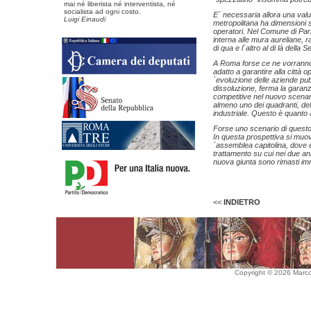
mai né liberista né interventista, né
socialista ad ogni costo.
E´ necessaria allora una valu
Luigi Einaudi
metropolitana ha dimensioni si
operatori. Nel Comune di Pari
interna alle mura aureliane, r
di qua e l´altro al di là della 
A Roma forse ce ne vorranno
adatto a garantire alla città 
´evoluzione delle aziende pubb
dissoluzione, ferma la garanzi
competitive nel nuovo scenario
almeno uno dei quadranti, dell
industriale. Questo è quanto
Forse uno scenario di questo t
In questa prospettiva si muov
´assemblea capitolina, dove e
trattamento su cui nei due a
nuova giunta sono rimasti imm
<<
INDIETRO
Copyright © 2026 Marco