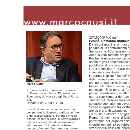
28/02/2009 M.Causi
Perchè Alemanno rinuncia a
Da alcuni giorni, e di nuovo
parlano di un cambiamento di
Sembra che il Comune non vogl
Acea la rete romana del gas
Poiché i francesi sono già part
anche al gas consentirebbe al
pubblici locali, come lo sono
Qui il punto non è quello de
chiamato a sostituirlo.
La partita in gioco è ben più 
delle più importanti imprese 
che pure negli ultimi cinque an
Marco Causi
Penso alla straordinaria op
tecnologie. E le porta a Rom
Professore di Economia industriale e
paese: ricordiamoci, infatti
di Economia applicata, Dipartimento di
Economia, Università degli Studi Roma
con la rete romana del gas 
Tre.
´ambito dell´alleanza fra Ac
Deputato dal 2008 al 2018.
se quello scenario non doves
Senza integrazione fra elettri
La soluzione più conveniente non è
alle altre grandi aziende ex mu
sempre quella liberistica del lasciar fare
clienti sia elettricità che 
e del lasciar passare, potendo invece
Roma né nel resto d´Italia
essere, caso per caso, di sorveglianza o
porterebbe nell´organizzazione
diretto esercizio statale o comunale o
cittadini romani: si potrebb
altro ancora. Di fronte ai problemi
straordinaria delle reti, apr
concreti, l´economista non può essere