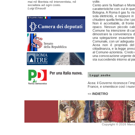
volte.
mai né liberista né interventista, né
socialista ad ogni costo.
Cento anni fa Nathan e Monte
Luigi Einaudi
caratteristiche con cui in qu
Bologna. A Roma il gas fu rise
sola elettricità, e neppure i
chiudere quella ferita che i po
Non è accettabile, di fronte
opaco. Nessun piccolo cab
Comune ha intenzione di cambi
dimostrare la convenienza dell
una spiegazione esauriente 
Comunale, con un´adeguata
Acea non è proprietà del 
cittadinanza, e la legge presc
al Comune-azionista. Credo c
una convocazione urgente del
sta succedendo intorno al pia
Acea: il Governo riconosce l´imp
France, e smentisce così i nuov
<<
INDIETRO
Copyright © 2026 Marco