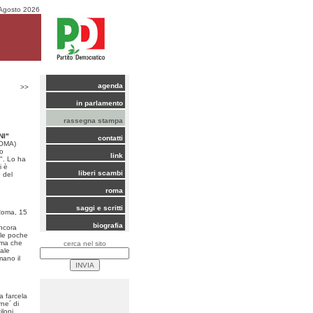
Agosto 2026
agenda
>>
in parlamento
rassegna stampa
NI"
contatti
ROMA)
no
link
". Lo ha
i è
liberi scambi
 del
roma
saggi e scritti
oma, 15
biografia
ancora
le poche
oma che
cerca nel sito
ale
mano il
a farcela
ne´ di
iloni