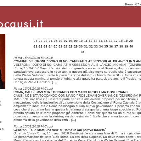
Roma, 07 
01
02
03
04
05
06
07
08
09
10
11
12
13
14
15
16
17
18
19
20
21
22
23
24
25
26
27
28
29
30
31
32
33
34
35
36
37
38
39
40
41
Roma 15/03/2018 M.Causi
COMUNE, VELTRONI: "DOPO DI NOI CAMBIATI 9 ASSESSORI AL BILANCIO IN 9 AN
VELTRONI: "DOPO DI NOI CAMBIATI 9 ASSESSORI AL BILANCIO IN 9 ANNI" (OMNI
Roma, 15 MAR - "Marco Causi è stato un grande assessore al Bilancio, dopo di noi so
cambiati nove assessore in nove anni e questo già dice molto su quello che è successo
detto Walter Veltroni durante la presentazione del libro di Marco Causi SOS Roma che s
tenuta questa mattina al tempio di Adriano alla quale ha partecipato anche il Presidente
Consiglio Paolo Gentiloni.
[...]
Roma 15/03/2018 M.Causi
ROMA, CAUSI: M5S STA TOCCANDO CON MANO PROBLEMA GOVERNANCE
CAUSI: M5S STA TOCCANDO CON MANO PROBLEMA GOVERNANCE (OMNIROMA) R
MAR - "Nel mio libro c´è un´intera parte dedicata alle diverse proposte per modificare il
i
meccanismo delle istituzioni locali.La previsione della Costituzione di Roma Capitale è 
ma
ampiamente inattuata e Roma ha bisogno di una nuova governance. Speriamo che fra 
cose che si potranno fare in questa legislatura ci sia quella di una legge speciale su R
prenda spunto dalle tante proposte già esistenti. Penso che questo sia un punto sul qu
possono convergere sia la sinistra, sia da destra sia 5 Stelle che stanno toccando con 
problema della governance della città".
[...]
re
Roma 15/03/2018 M.Causi
a o
Gentiloni: ´´C´è stata una fase di Roma in cui poteva farcela´
(Agenzia Vista) Roma, 15 marzo 2018 Gentiloni c´e stata una fase di Roma in cui potev
La presentazione del libro ´Sos Roma. La crisi della Capitale. Da dove viene, come uscir
e
Marco Causi, con il presidente del Consiglio Paolo Gentiloni e Walter Veltroni. Così Gent