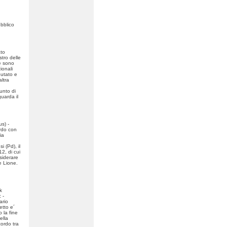
ubblico
ato
stro delle
ie sono
ionali
putato e
ltra
unto di
guarda il
us) -
ordo con
ia
 (Pd), il
12, di cui
siderare
 e Lione.
k
 -
ario
etto e´
 la fine
ella
cordo tra