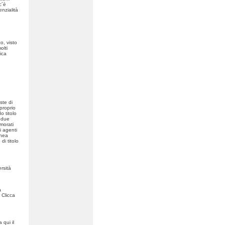
c´è
nzialità
o, visto
olti
ica
ste di
 proprio
o titolo
i due
morati
i agenti
onea
di titolo
rsità
a
 Clicca
 qui il