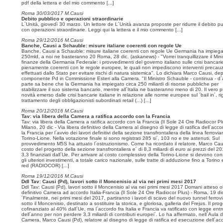
pdf della lettera e del mio commento
[...]
Roma 30/03/2017 M.Causi
Debito pubblico e operazioni straordinarie
L´Unità, giovedì 30 marzo. Un lettore de L´Unità avanza proposte per ridurre il debito p
con operazioni straordinarie. Leggi qui la lettera e il mio commento
[...]
Roma 29/12/2016 M.Causi
Banche, Causi a Schauble: misure italiane coerenti con regole Ue
Banche, Causi a Schauble: misure italiane coerenti con regole Ue Germania ha impieg
250mld, a noi ne basteranno 20 Roma, 28 dic. (askanews) - "Vorrei tranquillizzare il Mini
finanze della Germania Federale: i provvedimenti del governo italiano sulle crisi bancar
pienamente coerenti con le regole europee, le quali non impediscono interventi precauz
effettuati dallo Stato per evitare rischi di natura sistemica". Lo dichiara Marco Causi, de
componente Pd in Commissione Esteri alla Camera. "Il Ministro Schauble - continua - d´a
parte sa bene che la Germania ha impiegato circa 250 miliardi di risorse pubbliche per
stabilizzare il suo sistema bancario, mentre all´Italia ne basteranno meno di 20. Il vero p
novità emerso dalle crisi bancarie italiane in relazione alle norme europee sul ´bail in´, ri
trattamento degli obbligazionisti subordinati retail (...)
[...]
Roma 20/12/2016 M.Causi
Tav: via libera della Camera a ratifica accordo con la Francia
Tav: via libera della Camera a ratifica accordo con la Francia (Il Sole 24 Ore Radiocor Pl
Milano, 20 dic - Via libera definitivo della Camera al disegno di legge di ratifica dell´acc
la Francia per l´avvio dei lavori definitivi della sezione transfrontaliera della linea ferroviar
Torino-Lione. Nella votazione finale si sono registrati 285 si´, 103 no e tre astenuti. Sul
provvedimento M5S ha attuato l´ostruzionismo. Come ha ricordato il relatore, Marco Causi
costo del progetto della sezione transfrontaliera e´ di 8,3 miliardi di euro ai prezzi del 20
3,3 finanziati dall´Ue. Per arrivare al costo complessivo della Torino-Lione si devono con
gli ulteriori investimenti, a totale carico nazionale, sulle tratte di adduzione fino a Torino
red (RADIOCOR)
[...]
Roma 19/12/2016 M.Causi
Ddl Tav: Causi (Pd), lavori sotto il Moncenisio al via nei primi mesi 2017
Ddl Tav: Causi (Pd), lavori sotto il Moncenisio al via nei primi mesi 2017 Domani atteso o
definitivo Camera ad accordo Italia-Francia (Il Sole 24 Ore Radiocor Plus) - Roma, 19 dic
´Finalmente, nei primi mesi del 2017, partiranno i lavori di scavo del nuovo tunnel ferrovi
sotto il Moncenisio, destinato a sostituire la storica, e gloriosa, galleria del Frejus. Il prog
cofinanziato al 40% dall´Ue, ma l´accordo fra Italia e Francia va ratificato con legge entro
dell´anno per non perdere 3,3 miliardi di contributi europei´. Lo ha affermato, nell´Aula d
Camera, Marco Causi (Pd), relatore al disegno di legge di ratifica ed esecuzione dell´ac