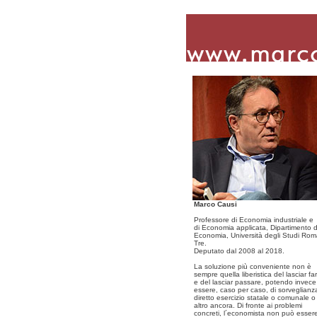
Marco Causi
Professore di Economia industriale e
di Economia applicata, Dipartimento d
Economia, Università degli Studi Ro
Tre.
Deputato dal 2008 al 2018.
La soluzione più conveniente non è
sempre quella liberistica del lasciar fa
e del lasciar passare, potendo invece
essere, caso per caso, di sorveglianz
diretto esercizio statale o comunale o
altro ancora. Di fronte ai problemi
concreti, l´economista non può esser