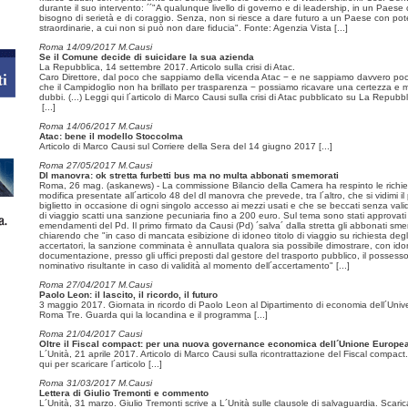
durante il suo intervento: ´´"A qualunque livello di governo e di leadership, in un Paese 
bisogno di serietà e di coraggio. Senza, non si riesce a dare futuro a un Paese con pote
straordinarie, a cui non si può non dare fiducia". Fonte: Agenzia Vista
[...]
Roma 14/09/2017 M.Causi
Se il Comune decide di suicidare la sua azienda
La Repubblica, 14 settembre 2017. Articolo sulla crisi di Atac.
Caro Direttore, dal poco che sappiamo della vicenda Atac − e ne sappiamo davvero poc
che il Campidoglio non ha brillato per trasparenza − possiamo ricavare una certezza e m
dubbi. (...) Leggi qui l´articolo di Marco Causi sulla crisi di Atac pubblicato su La Repubbl
[...]
Roma 14/06/2017 M.Causi
Atac: bene il modello Stoccolma
Articolo di Marco Causi sul Corriere della Sera del 14 giugno 2017
[...]
Roma 27/05/2017 M.Causi
Dl manovra: ok stretta furbetti bus ma no multa abbonati smemorati
Roma, 26 mag. (askanews) - La commissione Bilancio della Camera ha respinto le richie
modifica presentate all´articolo 48 del dl manovra che prevede, tra l´altro, che si vidimi il
biglietto in occasione di ogni singolo accesso ai mezzi usati e che se beccati senza valid
di viaggio scatti una sanzione pecuniaria fino a 200 euro. Sul tema sono stati approvat
emendamenti del Pd. Il primo firmato da Causi (Pd) ´salva´ dalla stretta gli abbonati sme
chiarendo che "in caso di mancata esibizione di idoneo titolo di viaggio su richiesta degl
accertatori, la sanzione comminata è annullata qualora sia possibile dimostrare, con id
documentazione, presso gli uffici preposti dal gestore del trasporto pubblico, il possesso 
nominativo risultante in caso di validità al momento dell´accertamento"
[...]
Roma 27/04/2017 M.Causi
Paolo Leon: il lascito, il ricordo, il futuro
3 maggio 2017. Giornata in ricordo di Paolo Leon al Dipartimento di economia dell´Unive
Roma Tre. Guarda qui la locandina e il programma
[...]
Roma 21/04/2017 Causi
Oltre il Fiscal compact: per una nuova governance economica dell´Unione Europe
L´Unità, 21 aprile 2017. Articolo di Marco Causi sulla ricontrattazione del Fiscal compact.
qui per scaricare l´articolo
[...]
Roma 31/03/2017 M.Causi
Lettera di Giulio Tremonti e commento
L´Unità, 31 marzo. Giulio Tremonti scrive a L´Unità sulle clausole di salvaguardia. Scarica