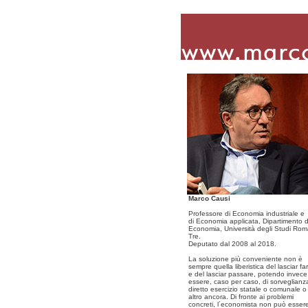
Marco Causi
Professore di Economia industriale e
di Economia applicata, Dipartimento d
Economia, Università degli Studi Ro
Tre.
Deputato dal 2008 al 2018.
La soluzione più conveniente non è
sempre quella liberistica del lasciar fa
e del lasciar passare, potendo invece
essere, caso per caso, di sorveglianz
diretto esercizio statale o comunale o
altro ancora. Di fronte ai problemi
concreti, l´economista non può esser