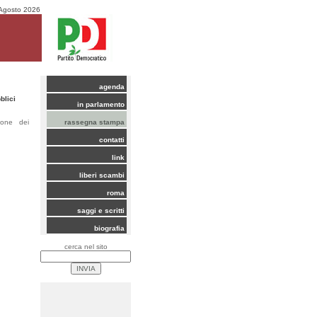
Agosto 2026
agenda
blici
in parlamento
zione dei
rassegna stampa
contatti
link
liberi scambi
roma
saggi e scritti
biografia
cerca nel sito