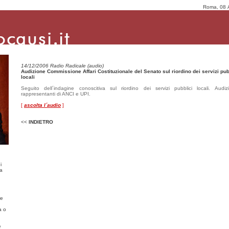
Roma, 08 
14/12/2006 Radio Radicale (audio)
Audizione Commissione Affari Costituzionale del Senato sul riordino dei servizi pub
locali
Seguito dell´indagine conoscitiva sul riordino dei servizi pubblici locali. Audi
rappresentanti di ANCI e UPI.
[
ascolta l´audio
]
<<
INDIETRO
i
ma
re
a o
e