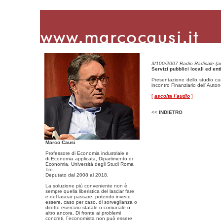
3/100/2007 Radio Radicale (a
Servizi pubblici locali ed enti
Presentazione dello studio cu
incontro Finanziario dell´Auto
[
ascolta l´audio
]
<<
INDIETRO
Marco Causi
Professore di Economia industriale e
di Economia applicata, Dipartimento di
Economia, Università degli Studi Roma
Tre.
Deputato dal 2008 al 2018.
La soluzione più conveniente non è
sempre quella liberistica del lasciar fare
e del lasciar passare, potendo invece
essere, caso per caso, di sorveglianza o
diretto esercizio statale o comunale o
altro ancora. Di fronte ai problemi
concreti, l´economista non può essere