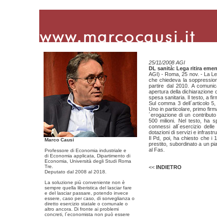
25/11/2008 AGI
DL sanità: Lega ritira em
AGI) - Roma, 25 nov. - La Leg
che chiedeva la soppression
partire dal 2010. A comunica
apertura della dichiarazione d
spesa sanitaria. Il testo, a fi
Sul comma 3 dell´articolo 5,
Uno in particolare, primo firm
´erogazione di un contribut
500 milioni. Nel testo, ha s
connessi all´esercizio dell
dotazioni di servizi e infrastrut
Il Pd, poi, ha chiesto che i
Marco Causi
prestito, subordinato a un pi
al Fas.
Professore di Economia industriale e
di Economia applicata, Dipartimento di
Economia, Università degli Studi Roma
Tre.
<<
INDIETRO
Deputato dal 2008 al 2018.
La soluzione più conveniente non è
sempre quella liberistica del lasciar fare
e del lasciar passare, potendo invece
essere, caso per caso, di sorveglianza o
diretto esercizio statale o comunale o
altro ancora. Di fronte ai problemi
concreti, l´economista non può essere