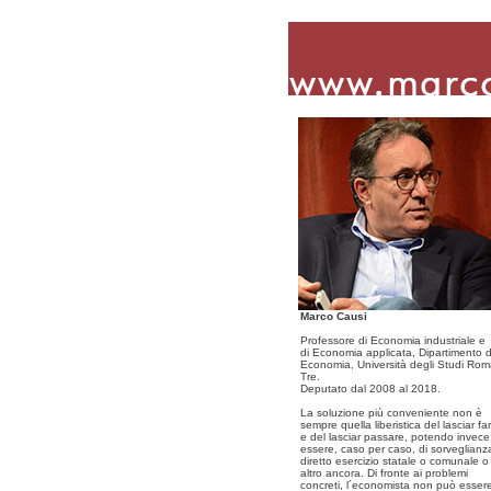
Marco Causi
Professore di Economia industriale e
di Economia applicata, Dipartimento d
Economia, Università degli Studi Ro
Tre.
Deputato dal 2008 al 2018.
La soluzione più conveniente non è
sempre quella liberistica del lasciar fa
e del lasciar passare, potendo invece
essere, caso per caso, di sorveglianz
diretto esercizio statale o comunale o
altro ancora. Di fronte ai problemi
concreti, l´economista non può esser