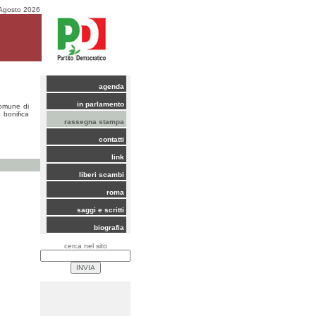
Agosto 2026
agenda
in parlamento
Comune di
 bonifica
rassegna stampa
contatti
link
liberi scambi
roma
saggi e scritti
biografia
cerca nel sito