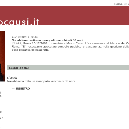
Roma, 08 
10/12/2008 L´Unità
Noi abbiamo rotto un monopolio vecchio di 50 anni
L´Unità, Roma 10/12/2008. Intervista a Marco Causi. L´ex assessore al bilancio del 
Roma: "E´ necessarrio assicurare controllo pubblico e trasparenza nella gestione della
della discarica di Malagrotta."
L´Unità
Noi abbiamo rotto un monopolio vecchio di 50 anni
<<
INDIETRO
i
ma
re
a o
e