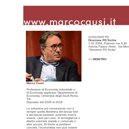
01/02/2009 PD
Direzione PD Sicilia
1.02.2009, Palermo ore 9,30
Astoria Palace Hotel, Via Mon
"Direzione PD Sicilia"
<<
INDIETRO
Marco Causi
Professore di Economia industriale e
di Economia applicata, Dipartimento di
Economia, Università degli Studi Roma
Tre.
Deputato dal 2008 al 2018.
La soluzione più conveniente non è
sempre quella liberistica del lasciar fare
e del lasciar passare, potendo invece
essere, caso per caso, di sorveglianza o
diretto esercizio statale o comunale o
altro ancora. Di fronte ai problemi
concreti, l´economista non può essere