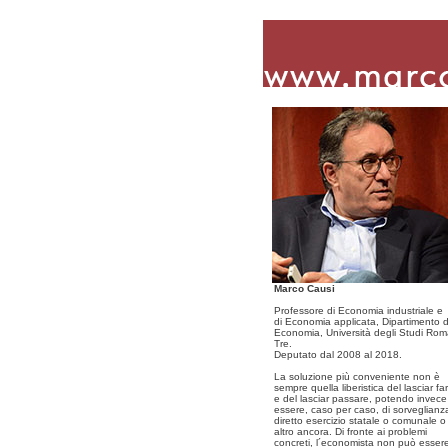
Marco Causi
Professore di Economia industriale e
di Economia applicata, Dipartimento d
Economia, Università degli Studi Ro
Tre.
Deputato dal 2008 al 2018.
La soluzione più conveniente non è
sempre quella liberistica del lasciar fa
e del lasciar passare, potendo invece
essere, caso per caso, di sorveglianz
diretto esercizio statale o comunale o
altro ancora. Di fronte ai problemi
concreti, l´economista non può esser