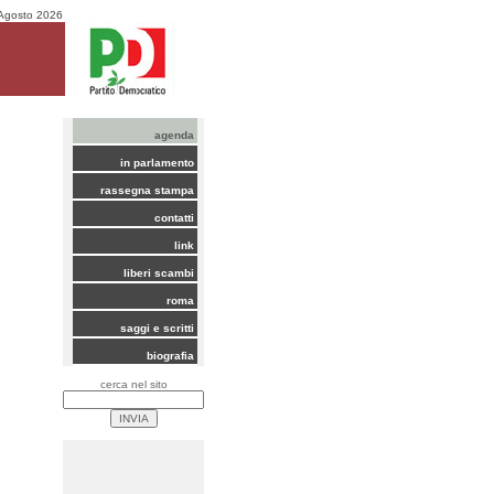
Agosto 2026
agenda
in parlamento
rassegna stampa
contatti
link
liberi scambi
roma
saggi e scritti
biografia
cerca nel sito