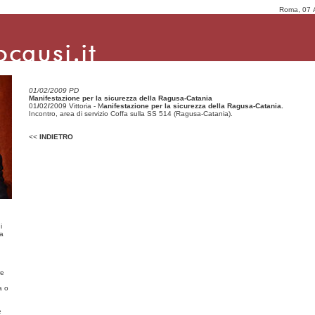
Roma, 07 
01/02/2009 PD
Manifestazione per la sicurezza della Ragusa-Catania
01
/
02
/
2009 Vittoria - M
anifestazione per la sicurezza della Ragusa-Catania.
Incontro, area di servizio Coffa sulla SS 514 (Ragusa-Catania).
<<
INDIETRO
i
ma
re
a o
e