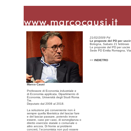
21/02/2009 Pd
Le proposte del PD per uscire
Bologna, Sabato 21 febbraio
Le proposte del PD per uscire d
Sede PD Emilia Romagna, Vial
<<
INDIETRO
Marco Causi
Professore di Economia industriale e
di Economia applicata, Dipartimento di
Economia, Università degli Studi Roma
Tre.
Deputato dal 2008 al 2018.
La soluzione più conveniente non è
sempre quella liberistica del lasciar fare
e del lasciar passare, potendo invece
essere, caso per caso, di sorveglianza o
diretto esercizio statale o comunale o
altro ancora. Di fronte ai problemi
concreti, l´economista non può essere