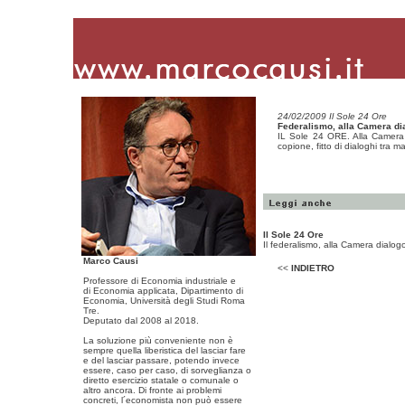
24/02/2009 Il Sole 24 Ore
Federalismo, alla Camera di
IL Sole 24 ORE. Alla Camera gl
copione, fitto di dialoghi tra 
Il Sole 24 Ore
Il federalismo, alla Camera dialo
Marco Causi
<<
INDIETRO
Professore di Economia industriale e
di Economia applicata, Dipartimento di
Economia, Università degli Studi Roma
Tre.
Deputato dal 2008 al 2018.
La soluzione più conveniente non è
sempre quella liberistica del lasciar fare
e del lasciar passare, potendo invece
essere, caso per caso, di sorveglianza o
diretto esercizio statale o comunale o
altro ancora. Di fronte ai problemi
concreti, l´economista non può essere