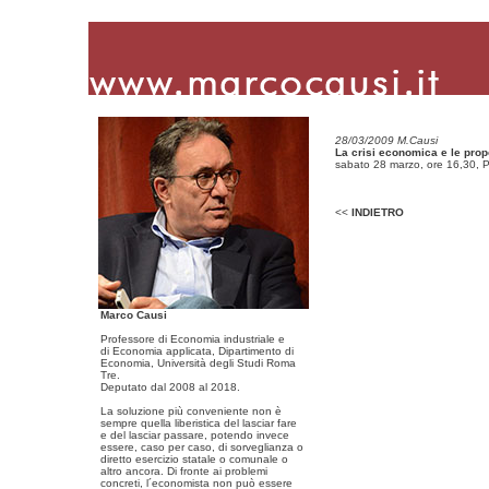
28/03/2009 M.Causi
La crisi economica e le prop
sabato 28 marzo, ore 16,30, P
<<
INDIETRO
Marco Causi
Professore di Economia industriale e
di Economia applicata, Dipartimento di
Economia, Università degli Studi Roma
Tre.
Deputato dal 2008 al 2018.
La soluzione più conveniente non è
sempre quella liberistica del lasciar fare
e del lasciar passare, potendo invece
essere, caso per caso, di sorveglianza o
diretto esercizio statale o comunale o
altro ancora. Di fronte ai problemi
concreti, l´economista non può essere