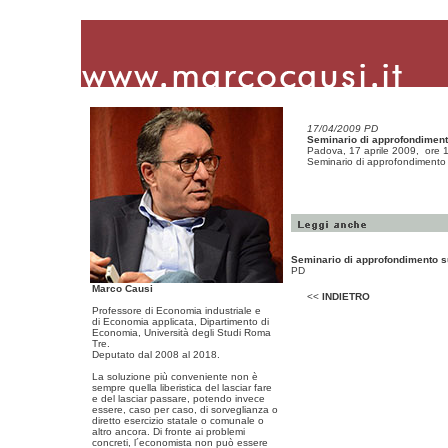
17/04/2009 PD
Seminario di approfondiment
Padova, 17 aprile 2009, ore 
Seminario di approfondimento 
Seminario di approfondimento s
PD
Marco Causi
<<
INDIETRO
Professore di Economia industriale e
di Economia applicata, Dipartimento di
Economia, Università degli Studi Roma
Tre.
Deputato dal 2008 al 2018.
La soluzione più conveniente non è
sempre quella liberistica del lasciar fare
e del lasciar passare, potendo invece
essere, caso per caso, di sorveglianza o
diretto esercizio statale o comunale o
altro ancora. Di fronte ai problemi
concreti, l´economista non può essere