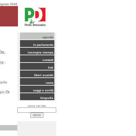
Agosto 2026
agenda
in parlamento
 On.
rassegna stampa
contatti
59 -
link
liberi scambi
Carlo
roma
saggi e scritti
gio De
biografia
cerca nel sito