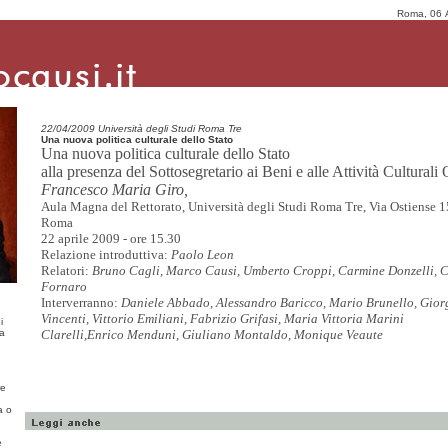
Roma, 06 
22/04/2009 Università degli Studi Roma Tre
Una nuova politica culturale dello Stato
Una nuova politica culturale dello Stato
alla presenza del Sottosegretario ai Beni e alle Attività Culturali
Francesco Maria Giro,
Aula Magna del Rettorato, Università degli Studi Roma Tre, Via Ostiense 1
Roma
22 aprile 2009 - ore 15.30
Relazione introduttiva:
Paolo Leon
Relatori:
Bruno Cagli, Marco Causi, Umberto Croppi, Carmine Donzelli, 
Fornaro
Interverranno:
Daniele Abbado, Alessandro Baricco, Mario Brunello, Gior
Vincenti, Vittorio Emiliani, Fabrizio Grifasi, Maria Vittoria Marini
i
ma
Clarelli,Enrico Menduni, Giuliano Montaldo, Monique Veaute
re
a o
e