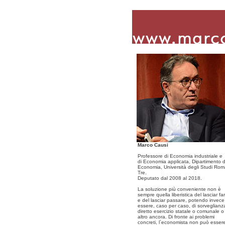
Marco Causi
Professore di Economia industriale e
di Economia applicata, Dipartimento d
Economia, Università degli Studi Ro
Tre.
Deputato dal 2008 al 2018.
La soluzione più conveniente non è
sempre quella liberistica del lasciar fa
e del lasciar passare, potendo invece
essere, caso per caso, di sorveglianz
diretto esercizio statale o comunale o
altro ancora. Di fronte ai problemi
concreti, l´economista non può esser