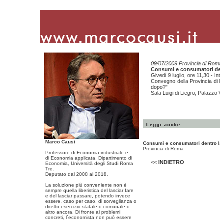
09/07/2009 Provincia di Rom
Consumi e consumatori den
Givedì 9 luglio, ore 11,30 - In
Convegno della Provincia di
dopo?"
Sala Luigi di Liegro, Palazzo
Marco Causi
Consumi e consumatori dentro l
Provincia di Roma
Professore di Economia industriale e
di Economia applicata, Dipartimento di
<<
INDIETRO
Economia, Università degli Studi Roma
Tre.
Deputato dal 2008 al 2018.
La soluzione più conveniente non è
sempre quella liberistica del lasciar fare
e del lasciar passare, potendo invece
essere, caso per caso, di sorveglianza o
diretto esercizio statale o comunale o
altro ancora. Di fronte ai problemi
concreti, l´economista non può essere