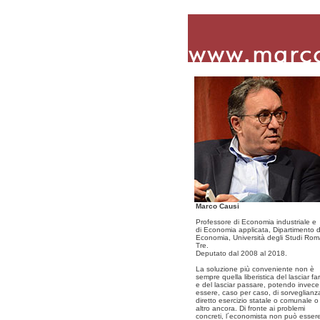
Marco Causi
Professore di Economia industriale e
di Economia applicata, Dipartimento d
Economia, Università degli Studi Ro
Tre.
Deputato dal 2008 al 2018.
La soluzione più conveniente non è
sempre quella liberistica del lasciar fa
e del lasciar passare, potendo invece
essere, caso per caso, di sorveglianz
diretto esercizio statale o comunale o
altro ancora. Di fronte ai problemi
concreti, l´economista non può esser