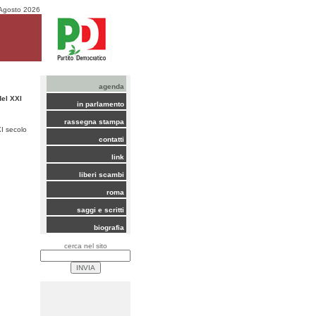
Agosto 2026
agenda
del XXI
in parlamento
rassegna stampa
XI secolo
contatti
link
liberi scambi
roma
saggi e scritti
biografia
cerca nel sito