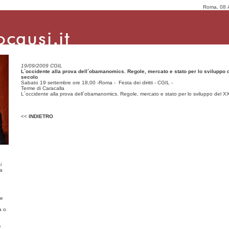
Roma, 08 
19/09/2009 CGIL
L´occidente alla prova dell´obamanomics. Regole, mercato e stato per lo sviluppo 
secolo
Sabato 19 settembre ore 18,00 -Roma - Festa dei diritti - CGIL -
Terme di Caracalla
L´occidente alla prova dell´obamanomics. Regole, mercato e stato per lo sviluppo del X
<<
INDIETRO
i
ma
re
a o
e