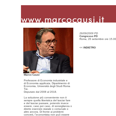
26/09/2009 PD
Congresso PD
Roma, 26 settembre ore 15.00
<<
INDIETRO
Marco Causi
Professore di Economia industriale e
di Economia applicata, Dipartimento di
Economia, Università degli Studi Roma
Tre.
Deputato dal 2008 al 2018.
La soluzione più conveniente non è
sempre quella liberistica del lasciar fare
e del lasciar passare, potendo invece
essere, caso per caso, di sorveglianza o
diretto esercizio statale o comunale o
altro ancora. Di fronte ai problemi
concreti, l´economista non può essere