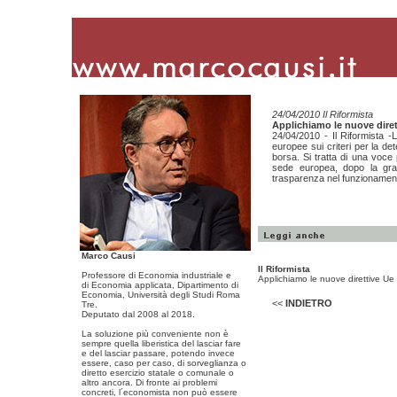
24/04/2010 Il Riformista
Applichiamo le nuove diret
24/04/2010 - Il Riformista -
europee sui criteri per la d
borsa. Si tratta di una voce
sede europea, dopo la grand
trasparenza nel funzionament
Marco Causi
Il Riformista
Professore di Economia industriale e
Applichiamo le nuove direttive Ue
di Economia applicata, Dipartimento di
Economia, Università degli Studi Roma
<<
INDIETRO
Tre.
Deputato dal 2008 al 2018.
La soluzione più conveniente non è
sempre quella liberistica del lasciar fare
e del lasciar passare, potendo invece
essere, caso per caso, di sorveglianza o
diretto esercizio statale o comunale o
altro ancora. Di fronte ai problemi
concreti, l´economista non può essere