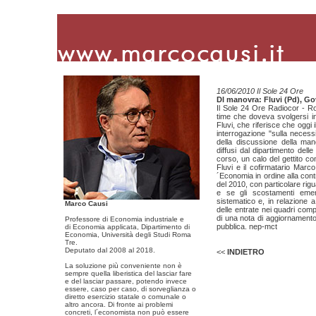
16/06/2010 Il Sole 24 Ore
Dl manovra: Fluvi (Pd), G
Il Sole 24 Ore Radiocor - R
time che doveva svolgersi in
Fluvi, che riferisce che ogg
interrogazione "sulla necess
della discussione della mano
diffusi dal dipartimento del
corso, un calo del gettito co
Fluvi e il cofirmatario Marco
´Economia in ordine alla contr
del 2010, con particolare rigua
e se gli scostamenti emer
sistematico e, in relazione 
Marco Causi
delle entrate nei quadri com
di una nota di aggiornamento" 
Professore di Economia industriale e
pubblica. nep-mct
di Economia applicata, Dipartimento di
Economia, Università degli Studi Roma
Tre.
Deputato dal 2008 al 2018.
<<
INDIETRO
La soluzione più conveniente non è
sempre quella liberistica del lasciar fare
e del lasciar passare, potendo invece
essere, caso per caso, di sorveglianza o
diretto esercizio statale o comunale o
altro ancora. Di fronte ai problemi
concreti, l´economista non può essere