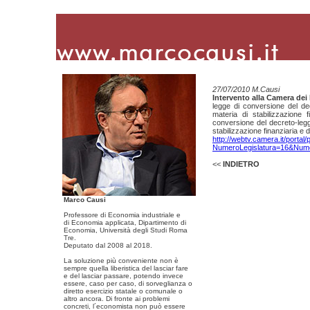
27/07/2010 M.Causi
Intervento alla Camera dei
legge di conversione del de
materia di stabilizzazione 
conversione del decreto-legg
stabilizzazione finanziaria e
http://webtv.camera.it/portal
NumeroLegislatura=16&Num
<<
INDIETRO
Marco Causi
Professore di Economia industriale e
di Economia applicata, Dipartimento di
Economia, Università degli Studi Roma
Tre.
Deputato dal 2008 al 2018.
La soluzione più conveniente non è
sempre quella liberistica del lasciar fare
e del lasciar passare, potendo invece
essere, caso per caso, di sorveglianza o
diretto esercizio statale o comunale o
altro ancora. Di fronte ai problemi
concreti, l´economista non può essere