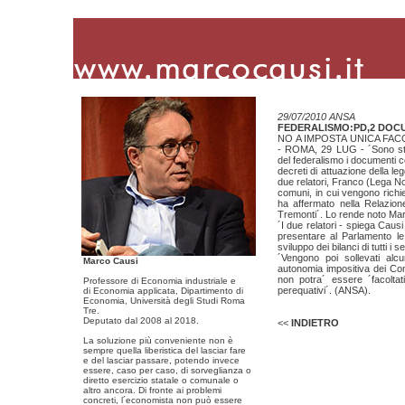
29/07/2010 ANSA
FEDERALISMO:PD,2 DOC
NO A IMPOSTA UNICA FAC
- ROMA, 29 LUG - ´Sono stat
del federalismo i documenti c
decreti di attuazione della l
due relatori, Franco (Lega N
comuni, in cui vengono richie
ha affermato nella Relazione 
Tremonti´. Lo rende noto Mar
´I due relatori - spiega Caus
presentare al Parlamento le
sviluppo dei bilanci di tutti i set
´Vengono poi sollevati alcu
Marco Causi
autonomia impositiva dei Co
non potra´ essere ´facoltati
Professore di Economia industriale e
perequativi´. (ANSA).
di Economia applicata, Dipartimento di
Economia, Università degli Studi Roma
Tre.
Deputato dal 2008 al 2018.
<<
INDIETRO
La soluzione più conveniente non è
sempre quella liberistica del lasciar fare
e del lasciar passare, potendo invece
essere, caso per caso, di sorveglianza o
diretto esercizio statale o comunale o
altro ancora. Di fronte ai problemi
concreti, l´economista non può essere