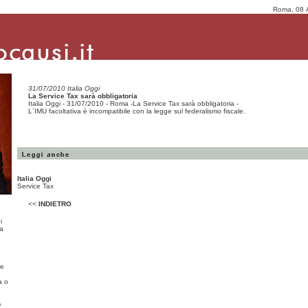
Roma, 08 
31/07/2010 Italia Oggi
La Service Tax sarà obbligatoria
Italia Oggi - 31/07/2010 - Roma -La Service Tax sarà obbligatoria -
L´IMU facoltativa è incompatibile con la legge sul federalismo fiscale.
Italia Oggi
Service Tax
<<
INDIETRO
i
ma
re
a o
e