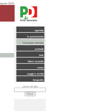
Agosto 2026
agenda
in parlamento
rassegna stampa
contatti
link
liberi scambi
roma
saggi e scritti
biografia
cerca nel sito