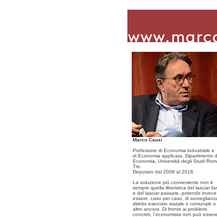
Marco Causi
Professore di Economia industriale e
di Economia applicata, Dipartimento d
Economia, Università degli Studi Ro
Tre.
Deputato dal 2008 al 2018.
La soluzione più conveniente non è
sempre quella liberistica del lasciar fa
e del lasciar passare, potendo invece
essere, caso per caso, di sorveglianz
diretto esercizio statale o comunale o
altro ancora. Di fronte ai problemi
concreti, l´economista non può esser