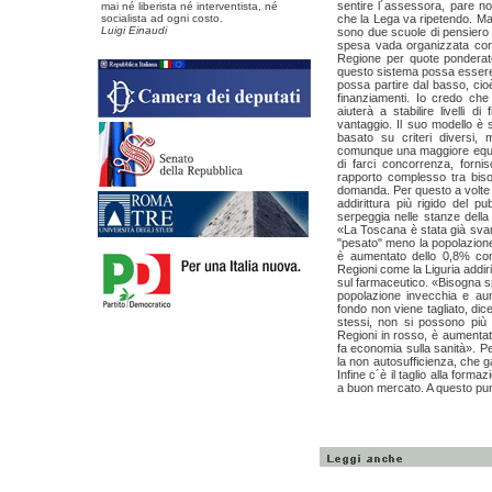
sentire l´assessora, pare no
mai né liberista né interventista, né
socialista ad ogni costo.
che la Lega va ripetendo. Ma 
Luigi Einaudi
sono due scuole di pensiero
spesa vada organizzata con 
Regione per quote ponderate 
questo sistema possa essere 
possa partire dal basso, cioè 
finanziamenti. Io credo che
aiuterà a stabilire livelli 
vantaggio. Il suo modello è 
basato su criteri diversi
comunque una maggiore equità
di farci concorrenza, forni
rapporto complesso tra biso
domanda. Per questo a volte s
addirittura più rigido del p
serpeggia nelle stanze dell
«La Toscana è stata già svan
"pesato" meno la popolazione
è aumentato dello 0,8% cont
Regioni come la Liguria addir
sul farmaceutico. «Bisogna s
popolazione invecchia e aum
fondo non viene tagliato, dic
stessi, non si possono più g
Regioni in rosso, è aumentata
fa economia sulla sanità». Pe
la non autosufficienza, che ga
Infine c´è il taglio alla forma
a buon mercato. A questo punt