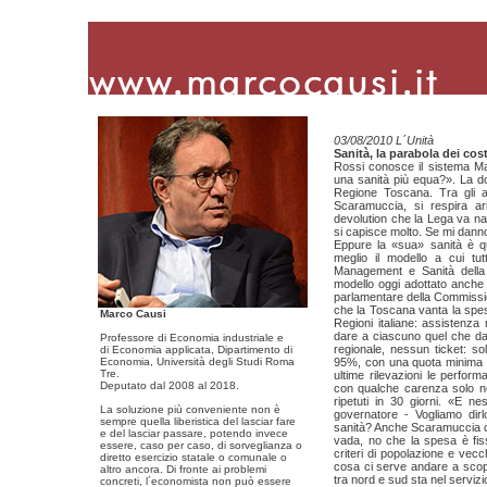
03/08/2010 L´Unità
Sanità, la parabola dei cos
Rossi conosce il sistema M
una sanità più equa?». La do
Regione Toscana. Tra gli a
Scaramuccia, si respira ari
devolution che la Lega va na
si capisce molto. Se mi dann
Eppure la «sua» sanità è qu
meglio il modello a cui tut
Management e Sanità della
modello oggi adottato anche a
parlamentare della Commissio
che la Toscana vanta la spesa
Marco Causi
Regioni italiane: assistenza 
dare a ciascuno quel che dav
Professore di Economia industriale e
regionale, nessun ticket: sol
di Economia applicata, Dipartimento di
Economia, Università degli Studi Roma
95%, con una quota minima di 
Tre.
ultime rilevazioni le perfor
Deputato dal 2008 al 2018.
con qualche carenza solo nel
ripetuti in 30 giorni. «E ne
La soluzione più conveniente non è
governatore - Vogliamo dirl
sempre quella liberistica del lasciar fare
sanità? Anche Scaramuccia c
e del lasciar passare, potendo invece
vada, no che la spesa è fiss
essere, caso per caso, di sorveglianza o
criteri di popolazione e vec
diretto esercizio statale o comunale o
cosa ci serve andare a scopr
altro ancora. Di fronte ai problemi
tra nord e sud sta nel servizi
concreti, l´economista non può essere