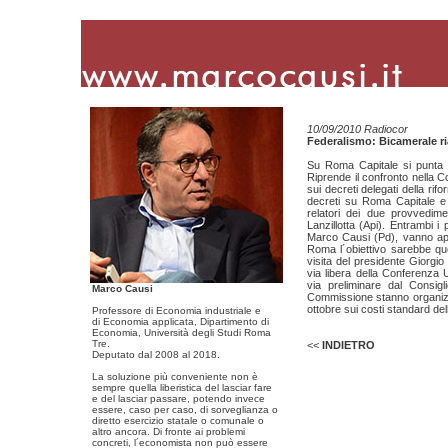
10/09/2010 Radiocor
Federalismo: Bicamerale ri
Su Roma Capitale si punta 
Riprende il confronto nella 
sui decreti delegati della rif
decreti su Roma Capitale e 
relatori dei due provvedime
Lanzillotta (Api). Entrambi 
Marco Causi (Pd), vanno app
Roma l´obiettivo sarebbe que
visita del presidente Giorgio
via libera della Conferenza U
via preliminare dal Consigl
Marco Causi
Commissione stanno organizz
ottobre sui costi standard del
Professore di Economia industriale e
di Economia applicata, Dipartimento di
Economia, Università degli Studi Roma
Tre.
<<
INDIETRO
Deputato dal 2008 al 2018.
La soluzione più conveniente non è
sempre quella liberistica del lasciar fare
e del lasciar passare, potendo invece
essere, caso per caso, di sorveglianza o
diretto esercizio statale o comunale o
altro ancora. Di fronte ai problemi
concreti, l´economista non può essere