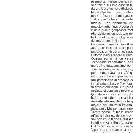
terreno territoriale per la con
servizio e sui loro costi in t
da praticare sempre di più sia 
In conclusione, tutto quell
fondo. L´hanno accennata mo
Tutto questo ha a che veder
difficile. Non dobbiamo d
maggioritaria, fatta propria d
e della nuova geopolitica mond
che abbiamo conquistato negl
fortemente voluta dal governo 
dai governanti italiani.
Da qui le manovre restrittive
altro che ridurre il deficit pu
pubblica, un di più di recess
il ritorno a un sentiero di cre
Questo punto ha un versan
´economia esportatrice, do
mercati e guadagniamo con l´
´amministrazione americana, 
per l´uscita dalla crisi. C´è
ricordarci che non possiamo s
alle potenzialità di crescita
in Italia dal ministro Tremont
di creare domanda e si preoc
egoista: ci pensino cinesi e
Questo approccio rischia di e
Italia questa idea mercantilis
distretti della manifattura l
motore dell´industria italia
dalla crisi. Ma se misuriamo
´intero paese, è facile rend
affinché i distretti del centro
soli non ce la fanno a tirarsi
insofferenza politica da parte 
E il motivo vero non è quell
´approccio mercantilista non 