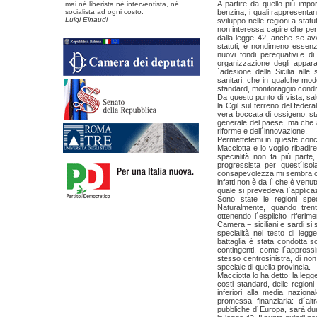
A partire da quello più impo
mai né liberista né interventista, né
socialista ad ogni costo.
benzina, i quali rappresentan
Luigi Einaudi
sviluppo nelle regioni a statu
non interessa capire che per 
dalla legge 42, anche se avve
statuti, è nondimeno essenzi
nuovi fondi perequativi.e di
organizzazione degli appara
´adesione della Sicilia all
sanitari, che in qualche modo
standard, monitoraggio condi
Da questo punto di vista, sa
la Cgil sul terreno del feder
vera boccata di ossigeno: st
generale del paese, ma che a
riforme e dell´innovazione.
Permettetemi in queste conclu
Macciotta e lo voglio ribadire
specialità non fa più part
progressista per quest´isol
consapevolezza mi sembra orma
infatti non è da lì che è venut
quale si prevedeva l´applicaz
Sono state le regioni spec
Naturalmente, quando trent
ottenendo l´esplicito riferime
Camera − siciliani e sardi si 
specialità nel testo di legge
battaglia è stata condotta so
contingenti, come l´approssim
stesso centrosinistra, di no
speciale di quella provincia.
Macciotta lo ha detto: la legg
costi standard, delle regioni
inferiori alla media nazion
promessa finanziaria: d´alt
pubbliche d´Europa, sarà dur