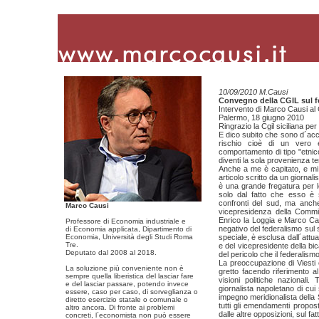
10/09/2010 M.Causi
Convegno della CGIL sul f
Intervento di Marco Causi al
Palermo, 18 giugno 2010
Ringrazio la Cgil siciliana p
E dico subito che sono d´acc
rischio cioè di un vero 
comportamento di tipo "etnico"
diventi la sola provenienza ter
Anche a me è capitato, e mi 
articolo scritto da un giornal
è una grande fregatura per l
solo dal fatto che esso è 
confronti del sud, ma anche
Marco Causi
vicepresidenza della Commi
Enrico la Loggia e Marco Caus
Professore di Economia industriale e
negativo del federalismo sul s
di Economia applicata, Dipartimento di
Economia, Università degli Studi Roma
speciale, è esclusa dall´attua
Tre.
e del vicepresidente della bi
Deputato dal 2008 al 2018.
del pericolo che il federalis
La preoccupazione di Viesti 
La soluzione più conveniente non è
gretto facendo riferimento al 
sempre quella liberistica del lasciar fare
visioni politiche nazionali.
e del lasciar passare, potendo invece
giornalista napoletano di cui
essere, caso per caso, di sorveglianza o
impegno meridionalista della 
diretto esercizio statale o comunale o
tutti gli emendamenti propost
altro ancora. Di fronte ai problemi
dalle altre opposizioni, sul fat
concreti, l´economista non può essere