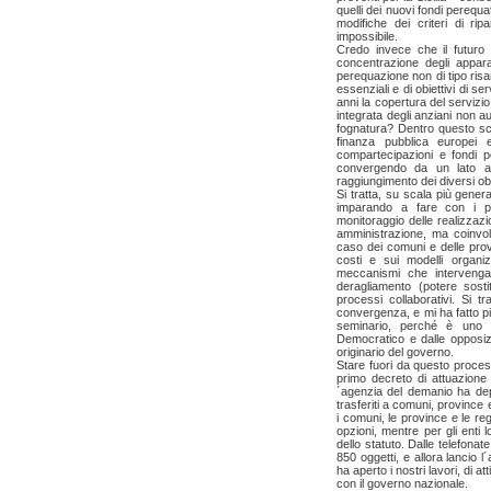
quelli dei nuovi fondi pereq
modifiche dei criteri di ri
impossibile.
Credo invece che il futuro 
concentrazione degli apparat
perequazione non di tipo risar
essenziali e di obiettivi di s
anni la copertura del servizio
integrata degli anziani non a
fognatura? Dentro questo sch
finanza pubblica europei 
compartecipazioni e fondi pe
convergendo da un lato ai 
raggiungimento dei diversi obi
Si tratta, su scala più gene
imparando a fare con i pia
monitoraggio delle realizzaz
amministrazione, ma coinvolg
caso dei comuni e delle prov
costi e sui modelli organizz
meccanismi che intervenga
deragliamento (potere sost
processi collaborativi. Si tr
convergenza, e mi ha fatto pi
seminario, perché è uno de
Democratico e dalle opposizi
originario del governo.
Stare fuori da questo process
primo decreto di attuazione 
´agenzia del demanio ha depo
trasferiti a comuni, province e
i comuni, le province e le regi
opzioni, mentre per gli enti l
dello statuto. Dalle telefonate
850 oggetti, e allora lancio 
ha aperto i nostri lavori, di a
con il governo nazionale.