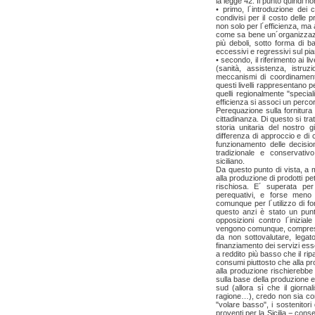
la legge 42. Il punto quindi n
• primo, l´introduzione dei 
condivisi per il costo delle
non solo per l´efficienza, ma
come sa bene un´organizzazio
più deboli, sotto forma di bas
eccessivi e regressivi sul pia
• secondo, il riferimento ai liv
(sanità, assistenza, istruz
meccanismi di coordinament
questi livelli rappresentano per
quelli regionalmente "specia
efficienza si associ un perco
Perequazione sulla fornitura de
cittadinanza. Di questo si trat
storia unitaria del nostro
differenza di approccio e di 
funzionamento delle decision
tradizionale e conservativo
siciliano.
Da questo punto di vista, a
alla produzione di prodotti pe
rischiosa. E´ superata per
perequativi, e forse meno c
comunque per l´utilizzo di f
questo anzi è stato un punto
opposizioni contro l´inizia
vengono comunque, comprese le
da non sottovalutare, legato
finanziamento dei servizi essen
a reddito più basso che il ripa
consumi piuttosto che alla pr
alla produzione rischierebbe 
sulla base della produzione e
sud (allora sì che il giorna
ragione…), credo non sia con
"volare basso", i sostenitor
proventi per la Sicilia − con