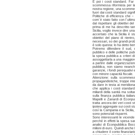
E poi i costi standard. Far 
scommessa riformista per la 
nostra regione, una scommessa
fuori dai costi standard signi
Politiche di efficienza che 
com´è stato fatto con l´ultim
dal rispettare gli obiettivi d
prima di me ha descritto tanti
Sicilia, voglio invece dire u
accertato che la Sicilia è sta
obiettivi del piano di rient
necessari, so dei grandi prob
è solo questa: lo ha detto 
Potremo difendere il sud, di
pubblico e delle politiche pu
la spesa pubblica a criteri di
assoggettarla a una maggiore
a partire dalle organizzazion
pubblica, non siamo neanche 
garanzie, i fondi perequativi e
con minore capacità fiscale.
Attenzione: sulla scommes
propagandistiche, troppe int
da dare in testa ai meridiona
che applica i costi standard
miliardi della sanità ma solt
sulla finanza pubblica italia
Mapelli e Zanardi di Econp
tratta ancora dei veri costi
ipotesi aggregate sui costi s
così la Campania e la Sicili
sono potenziali risparmi.
Sono interessanti le vicend
perché in effetti la spesa sa
analisi di Econpubblica Bo
milioni di euro. Quindi anche
a chiudere il conto finanziar