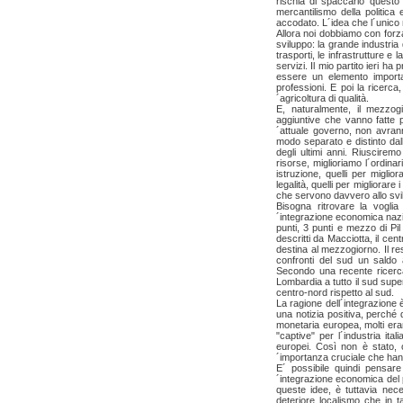
rischia di spaccarlo questo 
mercantilismo della politic
accodato. L´idea che l´unico m
Allora noi dobbiamo con forza
sviluppo: la grande industria d
trasporti, le infrastrutture e 
servizi. Il mio partito ieri h
essere un elemento important
professioni. E poi la ricerca,
´agricoltura di qualità.
E, naturalmente, il mezzog
aggiuntive che vanno fatte p
´attuale governo, non avrann
modo separato e distinto dalle
degli ultimi anni. Riusciremo
risorse, miglioriamo l´ordina
istruzione, quelli per miglio
legalità, quelli per migliorare
che servono davvero allo svil
Bisogna ritrovare la voglia
´integrazione economica nazio
punti, 3 punti e mezzo di Pi
descritti da Macciotta, il cent
destina al mezzogiorno. Il re
confronti del sud un saldo a
Secondo una recente ricerca 
Lombardia a tutto il sud super
centro-nord rispetto al sud.
La ragione dell´integrazione è 
una notizia positiva, perché 
monetaria europea, molti era
"captive" per l´industria ita
europei. Così non è stato, 
´importanza cruciale che hanno
E´ possibile quindi pensare
´integrazione economica del 
queste idee, è tuttavia nece
deteriore localismo che in t