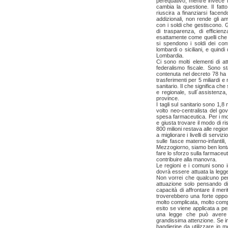
perequativo, mentre invece l
cambia la questione. Il fat
riuscira a finanziarsi facendo
addizionali, non rende gli am
con i soldi che gestiscono. G
di trasparenza, di efficienz
esattamente come quelli che
si spendono i soldi dei contr
lombardi o siciliani, e quind
Lombardia.
Ci sono molti elementi di at
federalismo fiscale. Sono s
contenuta nel decreto 78 ha u
trasferimenti per 5 miliardi 
sanitario. Il che significa ch
e regionale, sull´assistenza,
province.
I tagli sul sanitario sono 1,8 
volto neo-centralista del go
spesa farmaceutica. Per i m
e giusta trovare il modo di r
800 milioni restava alle regio
a migliorare i livelli di serviz
sulle fasce materno-infantili,
Mezzogiorno, siamo ben lonta
fare lo sforzo sulla farmaceuti
contribuire alla manovra.
Le regioni e i comuni sono in
dovrà essere attuata la legg
Non vorrei che qualcuno pen
attuazione solo pensando di 
capacità di affrontare il me
troverebbero una forte oppo
molto complicata, molto comp
esito se viene applicata a pe
una legge che può avere u
grandissima attenzione. Se i
bandierine da utilizzare in m