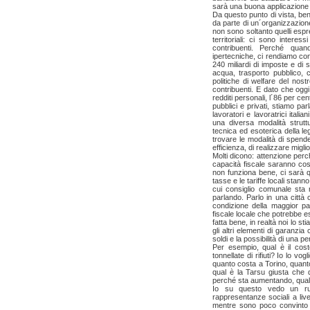
sarà una buona applicazione 
Da questo punto di vista, be
da parte di un´organizzazion
non sono soltanto quelli espr
territoriali: ci sono intere
contribuenti. Perché qua
ipertecniche, ci rendiamo co
240 miliardi di imposte e di 
acqua, trasporto pubblico,
politiche di welfare del nos
contribuenti. E dato che oggi i
redditi personali, l´86 per cent
pubblici e privati, stiamo parl
lavoratori e lavoratrici itali
una diversa modalità strutt
tecnica ed esoterica della l
trovare le modalità di spende
efficienza, di realizzare migliori
Molti dicono: attenzione perc
capacità fiscale saranno cos
non funziona bene, ci sarà q
tasse e le tariffe locali stan
cui consiglio comunale sta 
parlando. Parlo in una città
condizione della maggior par
fiscale locale che potrebbe 
fatta bene, in realtà noi lo s
gli altri elementi di garanzi
soldi e la possibilità di una p
Per esempio, qual è il cost
tonnellate di rifiuti? Io lo 
quanto costa a Torino, quant
qual è la Tarsu giusta che
perché sta aumentando, qual è
Io su questo vedo un ruol
rappresentanze sociali a live
mentre sono poco convinto de