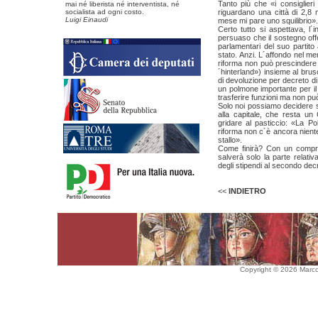
Tanto più che «i consiglier
mai né liberista né interventista, né
socialista ad ogni costo.
riguardano una città di 2,8 m
Luigi Einaudi
mese mi pare uno squilibrio».
Certo tutto si aspettava, l´i
persuaso che il sostegno offe
parlamentari del suo partito
stato. Anzi. L´affondo nel mer
riforma non può prescindere d
´hinterland») insieme al brus
di devoluzione per decreto di
un polmone importante per il 
trasferire funzioni ma non pu
Solo noi possiamo decidere se
alla capitale, che resta un
gridare al pasticcio: «La P
riforma non c´è ancora niente
stallo».
Come finirà? Con un compr
salverà solo la parte relativa
degli stipendi al secondo dec
<<
INDIETRO
Copyright © 2026 Marco