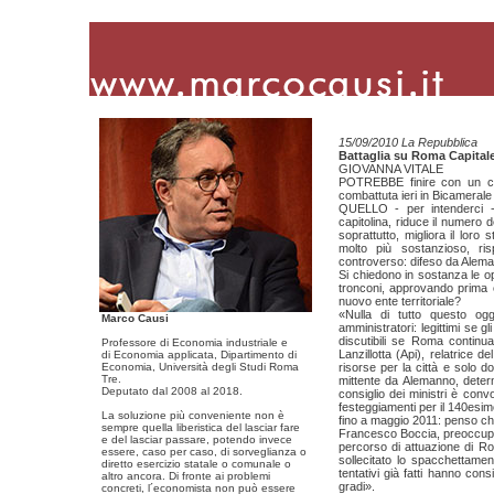
15/09/2010 La Repubblica
Battaglia su Roma Capitale 
GIOVANNA VITALE
POTREBBE finire con un com
combattuta ieri in Bicamerale
QUELLO - per intenderci -
capitolina, riduce il numero 
soprattutto, migliora il loro
molto più sostanzioso, ris
controverso: difeso da Alema
Si chiedono in sostanza le o
tronconi, approvando prima com
nuovo ente territoriale?
«Nulla di tutto questo og
Marco Causi
amministratori: legittimi se 
discutibili se Roma continu
Professore di Economia industriale e
Lanzillotta (Api), relatrice 
di Economia applicata, Dipartimento di
Economia, Università degli Studi Roma
risorse per la città e solo do
Tre.
mittente da Alemanno, determi
Deputato dal 2008 al 2018.
consiglio dei ministri è con
festeggiamenti per il 140esim
La soluzione più conveniente non è
fino a maggio 2011: penso che
sempre quella liberistica del lasciar fare
Francesco Boccia, preoccupat
e del lasciar passare, potendo invece
percorso di attuazione di Ro
essere, caso per caso, di sorveglianza o
sollecitato lo spacchettamen
diretto esercizio statale o comunale o
tentativi già fatti hanno cons
altro ancora. Di fronte ai problemi
gradi».
concreti, l´economista non può essere