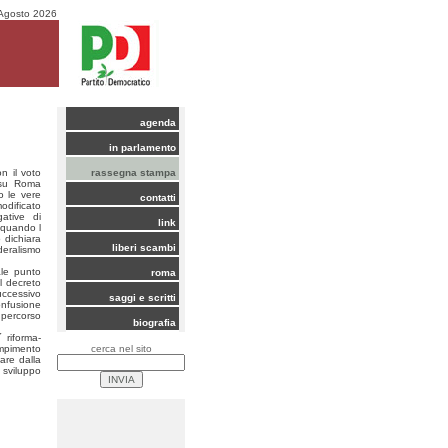
Agosto 2026
agenda
in parlamento
n il voto
rassegna stampa
o su Roma
o le vere
contatti
odificato
ative di
link
 quando l
 dichiara
liberi scambi
deralismo
ale punto
roma
l decreto
successivo
saggi e scritti
onfusione
 percorso
biografia
 riforma-
ompimento
cerca nel sito
are dalla
o sviluppo