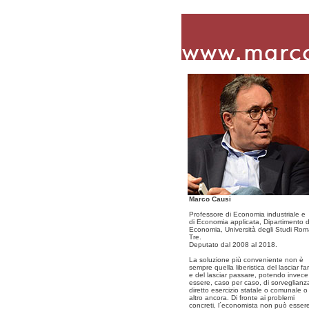
Marco Causi
Professore di Economia industriale e
di Economia applicata, Dipartimento d
Economia, Università degli Studi Ro
Tre.
Deputato dal 2008 al 2018.
La soluzione più conveniente non è
sempre quella liberistica del lasciar fa
e del lasciar passare, potendo invece
essere, caso per caso, di sorveglianz
diretto esercizio statale o comunale o
altro ancora. Di fronte ai problemi
concreti, l´economista non può esser