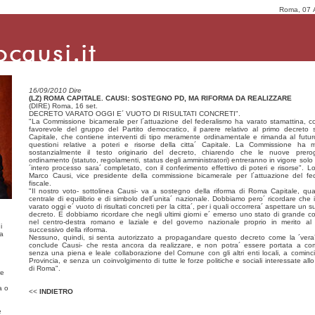
Roma, 07 
16/09/2010 Dire
(LZ) ROMA CAPITALE. CAUSI: SOSTEGNO PD, MA RIFORMA DA REALIZZARE
(DIRE) Roma, 16 set.
DECRETO VARATO OGGI E´ VUOTO DI RISULTATI CONCRETI".
"La Commissione bicamerale per l´attuazione del federalismo ha varato stamattina, co
favorevole del gruppo del Partito democratico, il parere relativo al primo decret
Capitale, che contiene interventi di tipo meramente ordinamentale e rimanda al futur
questioni relative a poteri e risorse della citta´ Capitale. La Commissione ha m
sostanzialmente il testo originario del decreto, chiarendo che le nuove prerog
ordinamento (statuto, regolamenti, status degli amministratori) entreranno in vigore solo
´intero processo sara´ completato, con il conferimento effettivo di poteri e risorse". Lo
Marco Causi, vice presidente della commissione bicamerale per l´attuazione del fe
fiscale.
"Il nostro voto- sottolinea Causi- va a sostegno della riforma di Roma Capitale, qu
centrale di equilibrio e di simbolo dell´unita´ nazionale. Dobbiamo pero´ ricordare che i
varato oggi e´ vuoto di risultati concreti per la citta´, per i quali occorrera´ aspettare un 
decreto. E dobbiamo ricordare che negli ultimi giorni e´ emerso uno stato di grande c
nel centro-destra romano e laziale e del governo nazionale proprio in merito al
i
successivo della riforma.
ma
Nessuno, quindi, si senta autorizzato a propagandare questo decreto come la ´vera´
conclude Causi- che resta ancora da realizzare, e non potra´ essere portata a c
senza una piena e leale collaborazione del Comune con gli altri enti locali, a cominci
Provincia, e senza un coinvolgimento di tutte le forze politiche e sociali interessate all
di Roma".
re
a o
<<
INDIETRO
e