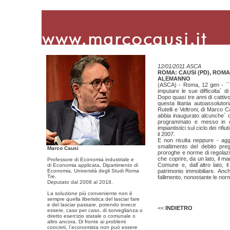
12/01/2011 ASCA
ROMA: CAUSI (PD), ROM
ALEMANNO
(ASCA) - Roma, 12 gen - ´´
imputare le sue difficolta´ d
Dopo quasi tre anni di catti
questa litania autoassolutor
Rutelli e Veltroni, di Marco 
abbia inaugurato alcunche´ d
programmato e messo in can
impiantistici sul ciclo dei rifi
il 2007.
E non risulta neppure - agg
smaltimento del debito pre
Marco Causi
proroghe e norme di regolazio
che coprire, da un lato, il ma
Professore di Economia industriale e
Comune e, dall´altro lato, i
di Economia applicata, Dipartimento di
Economia, Università degli Studi Roma
patrimonio immobiliare. Anc
Tre.
fallimento, nonostante le norm
Deputato dal 2008 al 2018.
Copyright © 2008 Mario Causi
La soluzione più conveniente non è
sempre quella liberistica del lasciar fare
e del lasciar passare, potendo invece
<<
INDIETRO
essere, caso per caso, di sorveglianza o
diretto esercizio statale o comunale o
altro ancora. Di fronte ai problemi
concreti, l´economista non può essere