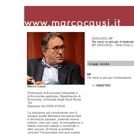
26/01/2011 MF
Tre mesi in più per il federa
MF 26/01/2011 - Terzo Polo e
MF
Tre mesi in più per il federalismo
<<
INDIETRO
Marco Causi
Professore di Economia industriale e
di Economia applicata, Dipartimento di
Economia, Università degli Studi Roma
Tre.
Deputato dal 2008 al 2018.
La soluzione più conveniente non è
sempre quella liberistica del lasciar fare
e del lasciar passare, potendo invece
essere, caso per caso, di sorveglianza o
diretto esercizio statale o comunale o
altro ancora. Di fronte ai problemi
concreti, l´economista non può essere