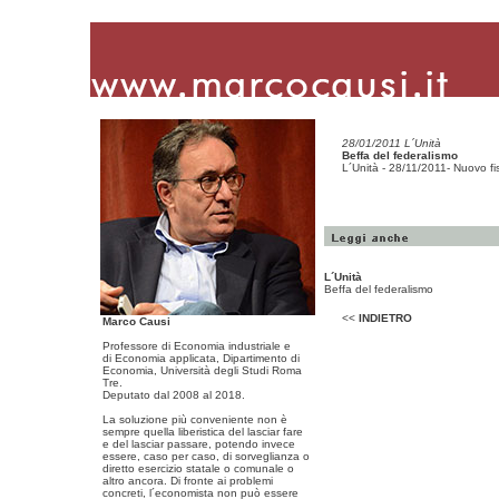
28/01/2011 L´Unità
Beffa del federalismo
L´Unità - 28/11/2011- Nuovo fis
L´Unità
Beffa del federalismo
<<
INDIETRO
Marco Causi
Professore di Economia industriale e
di Economia applicata, Dipartimento di
Economia, Università degli Studi Roma
Tre.
Deputato dal 2008 al 2018.
La soluzione più conveniente non è
sempre quella liberistica del lasciar fare
e del lasciar passare, potendo invece
essere, caso per caso, di sorveglianza o
diretto esercizio statale o comunale o
altro ancora. Di fronte ai problemi
concreti, l´economista non può essere