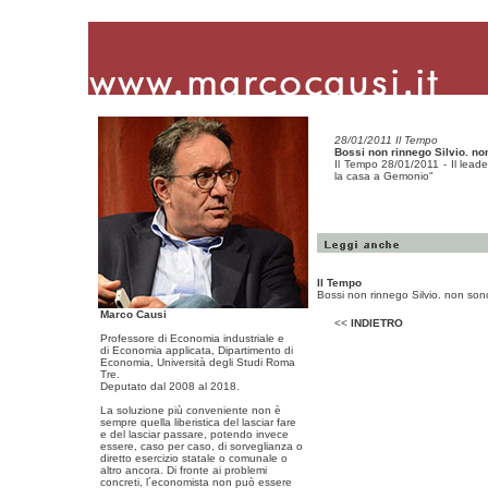
28/01/2011 Il Tempo
Bossi non rinnego Silvio. n
Il Tempo 28/01/2011 - Il leade
la casa a Gemonio"
Il Tempo
Bossi non rinnego Silvio. non son
Marco Causi
<<
INDIETRO
Professore di Economia industriale e
di Economia applicata, Dipartimento di
Economia, Università degli Studi Roma
Tre.
Deputato dal 2008 al 2018.
La soluzione più conveniente non è
sempre quella liberistica del lasciar fare
e del lasciar passare, potendo invece
essere, caso per caso, di sorveglianza o
diretto esercizio statale o comunale o
altro ancora. Di fronte ai problemi
concreti, l´economista non può essere