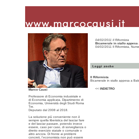
04/02/2011 Il Riformista
Bicamerale in stallo appesa
04/02/2011 Il Riformista, Numer
Il Riformista
Bicamerale in stallo appesa a Bal
<<
INDIETRO
Marco Causi
Professore di Economia industriale e
di Economia applicata, Dipartimento di
Economia, Università degli Studi Roma
Tre.
Deputato dal 2008 al 2018.
La soluzione più conveniente non è
sempre quella liberistica del lasciar fare
e del lasciar passare, potendo invece
essere, caso per caso, di sorveglianza o
diretto esercizio statale o comunale o
altro ancora. Di fronte ai problemi
concreti, l´economista non può essere