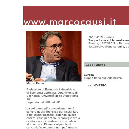
16/02/2011 Europa
Troppa fretta sul federalismo
Europa, 16/02/2011 - Per anda
fiscale) ci vogliono serenità, e
Europa
Troppa fretta sul federalismo
Marco Causi
<<
INDIETRO
Professore di Economia industriale e
di Economia applicata, Dipartimento di
Economia, Università degli Studi Roma
Tre.
Deputato dal 2008 al 2018.
La soluzione più conveniente non è
sempre quella liberistica del lasciar fare
e del lasciar passare, potendo invece
essere, caso per caso, di sorveglianza o
diretto esercizio statale o comunale o
altro ancora. Di fronte ai problemi
concreti, l´economista non può essere