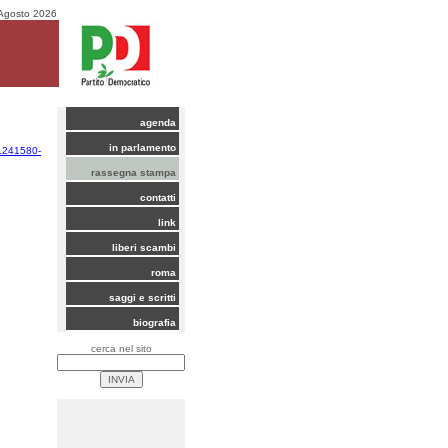
Agosto 2026
agenda
in parlamento
/1241580-
rassegna stampa
contatti
link
liberi scambi
roma
saggi e scritti
biografia
cerca nel sito