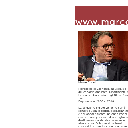
Marco Causi
Professore di Economia industriale e
di Economia applicata, Dipartimento d
Economia, Università degli Studi Ro
Tre.
Deputato dal 2008 al 2018.
La soluzione più conveniente non è
sempre quella liberistica del lasciar fa
e del lasciar passare, potendo invece
essere, caso per caso, di sorveglianz
diretto esercizio statale o comunale o
altro ancora. Di fronte ai problemi
concreti, l´economista non può esser