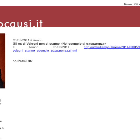
Roma, 06 
05/03/2011 Il Tempo
Gli ex di Veltroni non ci stanno «Noi esempio di trasparenza»
Il Tempo 05/03/2011
http://www.iltempo.it/roma/2011/03/05
veltroni_stanno_esempio_trasparenza.shtml
<<
INDIETRO
i
ma
re
a o
e