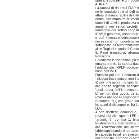
spesa, il voucher è un "buon
4. IRAP
La facoltà di ridurre l´IRAP
nè le condizioni nè si defin
attuali di manovrabilità dell´
cento. Per manovre di entità
settori di attività produttiva
aumenti nei settori protett
vantaggio dei settori espos
IRAP è generale, essa equiva
e può innestare pericolose s
necessario un coordiname
sottoposte all´autorizzazion
altre Regioni in sede di Conf
5. Fase transitoria, aliquo
transitoria
Chiediamo la fissazione già 
emanare entro la stessa data
l´addizionale IRPEF obbligat
base dell´IMU.
Occorre poi che il decreto d
´aliquota base concorrerà insi
a) per una quota, da specifi
alle spese regionali assistite
´assistenza, nell´istruzione e
b) per un´altra quota, da s
relativa alle spese regionali d
Si sconta, qui, una grave i
incapaci di distinguere, fra i 
LEP.
A ben riflettere, comunque, l
relativi sia alle spese LEP
´articolo 8, comma 1, lette
trasferimenti statali diretti 
alla realizzazione del sis
fabbisogni standard attraver
le capacità fiscali attravers
noi proposto, sarebbe di parti