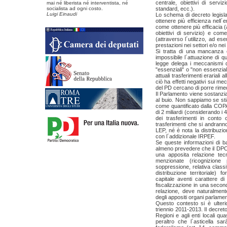
centrale, obiettivi di serv
mai né liberista né interventista, né
socialista ad ogni costo.
standard, ecc.).
Luigi Einaudi
Lo schema di decreto legisla
ottenere più efficienza nell´
come ottenere più efficacia (a
obiettivi di servizio) e com
(attraverso l´utilizzo, ad es
prestazioni nei settori e/o nei
Si tratta di una mancanza 
impossibile l´attuazione di 
legge delega i meccanismi d
"essenziali" o "non essenziali
attuali trasferimenti erariali
ciò ha effetti negativi sui me
del PD cercano di porre rime
Il Parlamento viene sostanzi
al buio. Non sappiamo se stia
come quantificato dalla COPA
di 2 miliardi (considerando i 4
dei trasferimenti in conto 
trasferimenti che si andrann
LEP, né è nota la distribuzio
con l´addizionale IRPEF.
Se queste informazioni di b
almeno prevedere che il DPCM
una apposita relazione tecn
menzionate (ricognizione 
soppressione, relativa class
distribuzione territoriale) 
capitale aventi carattere 
fiscalizzazione in una secon
relazione, deve naturalmen
degli appositi organi parlamen
Questo contesto si è ulteri
triennio 2011-2013. Il decreto
Regioni e agli enti locali qu
peraltro che l´asticella sar