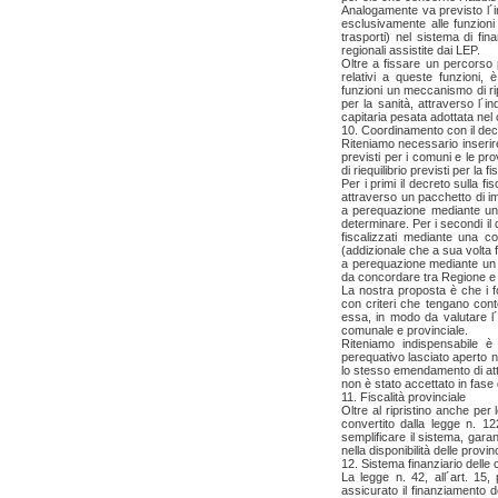
Analogamente va previsto l´i
esclusivamente alle funzioni 
trasporti) nel sistema di fi
regionali assistite dai LEP.
Oltre a fissare un percorso 
relativi a queste funzioni,
funzioni un meccanismo di ripa
per la sanità, attraverso l´ind
capitaria pesata adottata nel
10. Coordinamento con il decre
Riteniamo necessario inserire
previsti per i comuni e le prov
di riequilibrio previsti per la
Per i primi il decreto sulla f
attraverso un pacchetto di i
a perequazione mediante un F
determinare. Per i secondi il 
fiscalizzati mediante una c
(addizionale che a sua volta fi
a perequazione mediante un al
da concordare tra Regione e
La nostra proposta è che i fon
con criteri che tengano cont
essa, in modo da valutare l´
comunale e provinciale.
Riteniamo indispensabile è
perequativo lasciato aperto 
lo stesso emendamento di att
non è stato accettato in fase 
11. Fiscalità provinciale
Oltre al ripristino anche per 
convertito dalla legge n. 12
semplificare il sistema, garan
nella disponibilità delle prov
12. Sistema finanziario delle 
La legge n. 42, all´art. 15
assicurato il finanziamento d