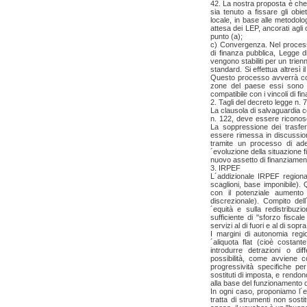
42. La nostra proposta è che 
sia tenuto a fissare gli obie
locale, in base alle metodolo
attesa dei LEP, ancorati agli 
punto (a);
c) Convergenza. Nel process
di finanza pubblica, Legge di s
vengono stabiliti per un trien
standard. Si effettua altresì 
Questo processo avverrà co
zone del paese essi sono 
compatibile con i vincoli di fi
2. Tagli del decreto legge n. 
La clausola di salvaguardia c
n. 122, deve essere riconosc
La soppressione dei trasferi
essere rimessa in discussione
tramite un processo di ad
´evoluzione della situazione 
nuovo assetto di finanziamen
3. IRPEF
L´addizionale IRPEF regional
scaglioni, base imponibile).
con il potenziale aumento 
discrezionale). Compito dell
´equità e sulla redistribuz
sufficiente di "sforzo fiscal
servizi al di fuori e al di sopr
I margini di autonomia regio
´aliquota flat (cioè costant
introdurre detrazioni o dif
possibilità, come avviene co
progressività specifiche p
sostituti di imposta, e rendon
alla base del funzionamento d
In ogni caso, proponiamo l´e
tratta di strumenti non sostit