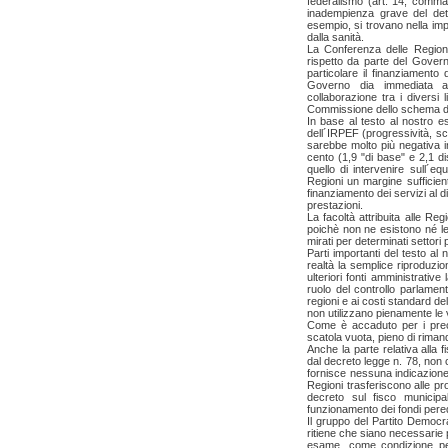
federalismo (art. 14, comma 
inadempienza grave del dett
esempio, si trovano nella imp
dalla sanità.
La Conferenza delle Region
rispetto da parte del Gover
particolare il finanziamento
Governo dia immediata att
collaborazione tra i diversi 
Commissione dello schema di 
In base al testo al nostro e
dell´IRPEF (progressività, sc
sarebbe molto più negativa in
cento (1,9 "di base" e 2,1 d
quello di intervenire sull´eq
Regioni un margine sufficiente
finanziamento dei servizi al di 
prestazioni.
La facoltà attribuita alle Re
poichè non ne esistono né le 
mirati per determinati settori p
Parti importanti del testo al
realtà la semplice riproduzi
ulteriori fonti amministrativ
ruolo del controllo parlament
regioni e ai costi standard de
non utilizzano pienamente le v
Come è accaduto per i prece
scatola vuota, pieno di rimand
Anche la parte relativa alla fi
dal decreto legge n. 78, non
fornisce nessuna indicazione 
Regioni trasferiscono alle pr
decreto sul fisco municipa
funzionamento dei fondi pereq
Il gruppo del Partito Democr
ritiene che siano necessarie
esame, come condizione per