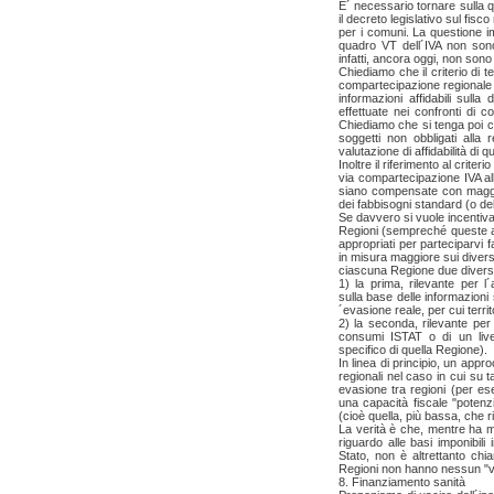
E´ necessario tornare sulla qu
il decreto legislativo sul fi
per i comuni. La questione im
quadro VT dell´IVA non sono 
infatti, ancora oggi, non sono 
Chiediamo che il criterio di t
compartecipazione regionale I
informazioni affidabili sulla 
effettuate nei confronti di 
Chiediamo che si tenga poi co
soggetti non obbligati all
valutazione di affidabilità di
Inoltre il riferimento al criteri
via compartecipazione IVA alle
siano compensate con maggior
dei fabbisogni standard (o del
Se davvero si vuole incentiva
Regioni (sempreché queste ab
appropriati per parteciparvi
in misura maggiore sui diversi
ciascuna Regione due divers
1) la prima, rilevante per l
sulla base delle informazioni s
´evasione reale, per cui terri
2) la seconda, rilevante per 
consumi ISTAT o di un liv
specifico di quella Regione).
In linea di principio, un app
regionali nel caso in cui su tal
evasione tra regioni (per es
una capacità fiscale "potenzi
(cioè quella, più bassa, che ri
La verità è che, mentre ha m
riguardo alle basi imponibili
Stato, non è altrettanto chi
Regioni non hanno nessun "van
8. Finanziamento sanità