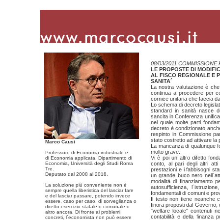
08/03/2011 COMMISSIONE
LE PROPOSTE DI MODIFI
AL FISCO REGIONALE E P
SANITA´
La nostra valutazione è che 
continua a procedere per c
cornice unitaria che faccia da
Lo schema di decreto legislati
standard in sanità nasce d
sancita in Conferenza unificat
nel quale molte parti fondam
decreto è condizionato anche 
respinto in Commissione parl
stato costretto ad attivare l
Marco Causi
La mancanza di qualunque form
molto grave.
Professore di Economia industriale e
Vi è poi un altro difetto fon
di Economia applicata, Dipartimento di
Economia, Università degli Studi Roma
conto, al pari degli altri at
Tre.
prestazioni e i fabbisogni sta
Deputato dal 2008 al 2018.
un grande buco nero nell´att
modalità di finanziamento pe
La soluzione più conveniente non è
autosufficienza, l´istruzione,
sempre quella liberistica del lasciar fare
fondamentali di comuni e pro
e del lasciar passare, potendo invece
Il testo non tiene neanche co
essere, caso per caso, di sorveglianza o
finora proposti dal Governo,
diretto esercizio statale o comunale o
"welfare locale" contenuti n
altro ancora. Di fronte ai problemi
contabilità e della finanza 
concreti, l´economista non può essere