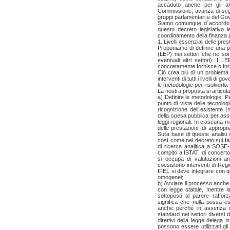
accaduto anche per gli altr
Commissione, avanza di segui
gruppi parlamentari e del Go
Siamo comunque d´accordo, c
questo decreto legislativo 
coordinamento della finanza 
1. Livelli essenziali delle pres
Proponiamo di definire una pr
(LEP) nei settori che ne sono
eventuali altri settori). I 
concretamente fornisce o fornir
Ciò crea più di un problema 
interventi di tutti i livelli d
le metodologie per risolverlo.
La nostra proposta si articola 
a) Definire le metodologie. 
punto di vista delle tecnolog
ricognizione dell´esistente
della spesa pubblica per assis
leggi regionali. In ciascuna ma
delle prestazioni, di appropri
Sulla base di queste analisi
così come nel decreto sui fa
di ricerca analitica a SOSE
compito a ISTAT, di concerto
si occupa di valutazioni an
coesistono interventi di Reg
IFEL si deve integrare con que
omogenei;
b) Avviare il processo anche
con legge statale, mentre l
sottoposti al parere raffo
significa che nulla possa e
anche perché in assenza di
standard nei settori diversi d
direttivi della legge delega 
possono essere utilizzati gli