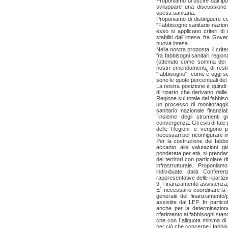
Proponiamo di uscire dall´ipo
sviluppare una discussione 
spesa sanitaria.
Proponiamo di distinguere co
"Fabbisogno sanitario naziona
esso si applicano criteri di 
stabiliti dall´intesa fra Go
nuova intesa.
Nella nostra proposta, il crite
fra fabbisogni sanitari regio
(ottenuto come somma dei fa
nostri emendamenti, di resti
"fabbisogno", come è oggi scr
sono le quote percentuali del 
La nostra posizione è quindi d
di riparto che derivano dall
Regione sul totale del fabbi
un processo di monitoraggio
sanitario nazionale finanzia
´insieme degli strumenti gi
convergenza. Gli esiti di tale
delle Regioni, e vengono pri
necessari per riconfigurare in
Per la costruzione dei fabbi
accanto alle valutazioni g
ponderata per età, si prenda
dei territori con particolare 
infrastrutturale. Proponi
individuate dalla Confer
rappresentative delle ripartizi
9. Finanziamento assistenza, 
E´ necessario coordinare la 
generale del finanziamento/p
assistite dai LEP. In partic
anche per la determinazione
riferimento ai fabbisogni sta
che con l´aliquota minima di
per ciò che concerne i fabbiso