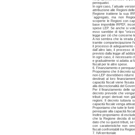
perequativi.
In ogni caso, l´attuale versio
attribuzione alle Regioni del
Regione trattiene la sua IRPE
´aggregato, ma non Region
scoperte le Regioni con capaci
base imponibile IRPEF, incom
spese LEP. Se anche si voles
esso sarebbe di tipo "orizzo
legge per ciò che concerne l
A noi sembra che la strada pi
tramite compartecipazione IV
il processo di adeguamento d
dall´altro lato, il processo 
previsto dalla legge all´addiz
In ogni caso, è necessario c
e gradualmente si adatta ai 
fiscali per le altre spese.
6. Finanziamento e perequa
Proponiamo che il decreto spec
non-LEP dovrebbero ridurre le 
destinati al loro finanziame
capacità fiscali viene fissa
alla discrezionalità del Gove
Per il finanziamento delle sp
decreto prevede che vengano u
tributi propri derivati non già
regioni. Il decreto tuttavia
capacità fiscale venga attivat
Proponiamo che tutte le fonti 
perequate alla capacità fiscal
Inoltre proponiamo di esclude
che la Regione decida di ist
dato che su questi tributi, se
con caratteristiche non omo
fiscali confrontabili tra Region
7. IVA territoriale