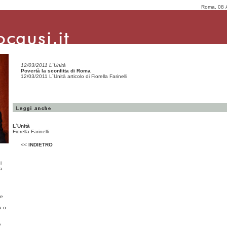
Roma, 08 
12/03/2011 L´Unità
Povertà la sconfitta di Roma
12/03/2011 L´Unità articolo di Fiorella Farinelli
L´Unità
Fiorella Farinelli
<<
INDIETRO
i
ma
re
a o
e