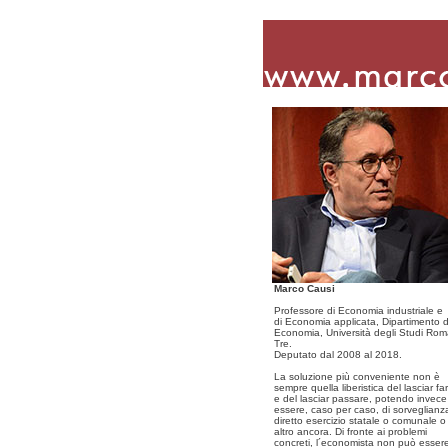
Marco Causi
Professore di Economia industriale e
di Economia applicata, Dipartimento d
Economia, Università degli Studi Ro
Tre.
Deputato dal 2008 al 2018.
La soluzione più conveniente non è
sempre quella liberistica del lasciar fa
e del lasciar passare, potendo invece
essere, caso per caso, di sorveglianz
diretto esercizio statale o comunale o
altro ancora. Di fronte ai problemi
concreti, l´economista non può esser