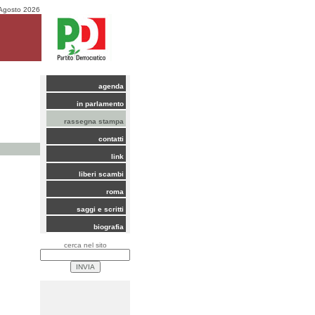
Agosto 2026
agenda
in parlamento
rassegna stampa
contatti
link
liberi scambi
roma
saggi e scritti
biografia
cerca nel sito