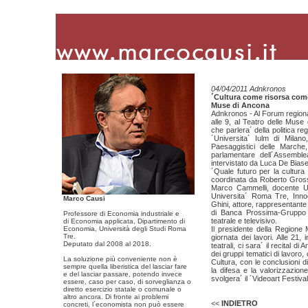
04/04/2011 Adnkronos
´Cultura come risorsa come v
Muse di Ancona
Adnkronos - Al Forum regiona
alle 9, al Teatro delle Muse 
che parlera´ della politica re
´Universita´ Iulm di Milano,
Paesaggistici delle Marche
parlamentare dell´Assemble
intervistato da Luca De Biase
´Quale futuro per la cultura 
coordinata da Roberto Grossi
Marco Cammelli, docente Un
Universita´ Roma Tre, Inno
Marco Causi
Ghini, attore, rappresentante
di Banca Prossima-Gruppo In
Professore di Economia industriale e
teatrale e televisivo.
di Economia applicata, Dipartimento di
Economia, Università degli Studi Roma
Il presidente della Regione 
Tre.
giornata dei lavori. Alle 21,
Deputato dal 2008 al 2018.
teatrali, ci sara´ il recital di
dei gruppi tematici di lavoro
La soluzione più conveniente non è
Cultura, con le conclusioni d
sempre quella liberistica del lasciar fare
la difesa e la valorizzazione
e del lasciar passare, potendo invece
svolgera´ il ´Videoart Festiva
essere, caso per caso, di sorveglianza o
diretto esercizio statale o comunale o
altro ancora. Di fronte ai problemi
<<
INDIETRO
concreti, l´economista non può essere