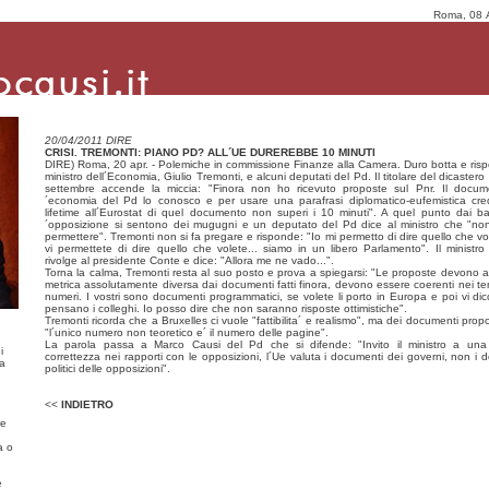
Roma, 08 
20/04/2011 DIRE
CRISI. TREMONTI: PIANO PD? ALL´UE DUREREBBE 10 MINUTI
DIRE) Roma, 20 apr. - Polemiche in commissione Finanze alla Camera. Duro botta e rispos
ministro dell´Economia, Giulio Tremonti, e alcuni deputati del Pd. Il titolare del dicastero
settembre accende la miccia: "Finora non ho ricevuto proposte sul Pnr. Il docum
´economia del Pd lo conosco e per usare una parafrasi diplomatico-eufemistica cre
lifetime all´Eurostat di quel documento non superi i 10 minuti". A quel punto dai ba
´opposizione si sentono dei mugugni e un deputato del Pd dice al ministro che "no
permettere". Tremonti non si fa pregare e risponde: "Io mi permetto di dire quello che vo
vi permettete di dire quello che volete... siamo in un libero Parlamento". Il ministro 
rivolge al presidente Conte e dice: "Allora me ne vado...".
Torna la calma, Tremonti resta al suo posto e prova a spiegarsi: "Le proposte devono 
metrica assolutamente diversa dai documenti fatti finora, devono essere coerenti nei te
numeri. I vostri sono documenti programmatici, se volete li porto in Europa e poi vi di
pensano i colleghi. Io posso dire che non saranno risposte ottimistiche".
Tremonti ricorda che a Bruxelles ci vuole "fattibilita´ e realismo", ma dei documenti propo
"l´unico numero non teoretico e´ il numero delle pagine".
La parola passa a Marco Causi del Pd che si difende: "Invito il ministro a una
i
correttezza nei rapporti con le opposizioni, l´Ue valuta i documenti dei governi, non i 
ma
politici delle opposizioni".
<<
INDIETRO
re
a o
e