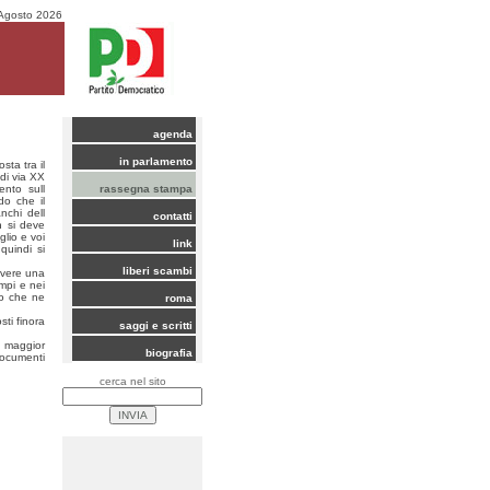
Agosto 2026
agenda
in parlamento
ta tra il
 di via XX
ento sull
rassegna stampa
do che il
nchi dell
contatti
n si deve
glio e voi
link
quindi si
liberi scambi
avere una
mpi e nei
co che ne
roma
sti finora
saggi e scritti
 maggior
biografia
documenti
cerca nel sito