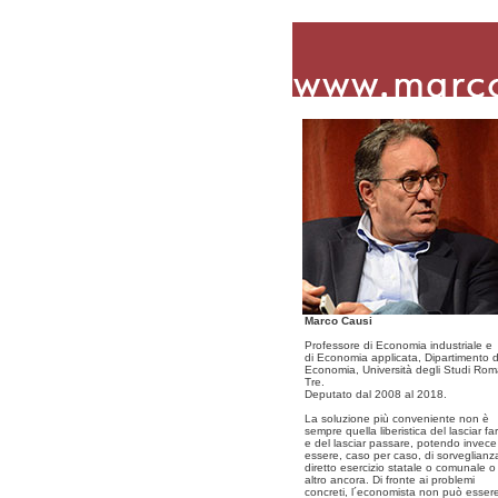
Marco Causi
Professore di Economia industriale e
di Economia applicata, Dipartimento d
Economia, Università degli Studi Ro
Tre.
Deputato dal 2008 al 2018.
La soluzione più conveniente non è
sempre quella liberistica del lasciar fa
e del lasciar passare, potendo invece
essere, caso per caso, di sorveglianz
diretto esercizio statale o comunale o
altro ancora. Di fronte ai problemi
concreti, l´economista non può esser